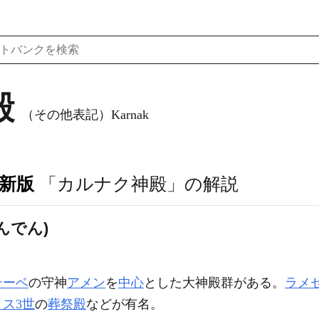
殿
（その他表記）Karnak
訂新版
「カルナク神殿」の解説
んでん)
テーベ
の守神
アメン
を
中心
とした大神殿群がある。
ラメ
ス3世
の
葬祭殿
などが有名。