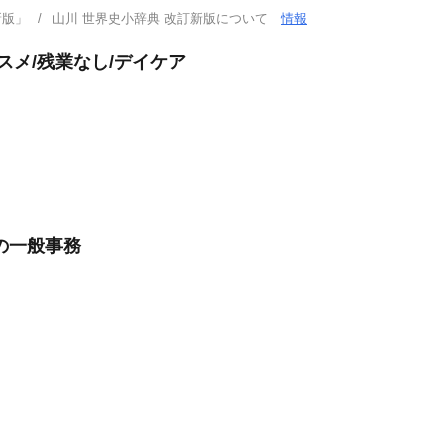
新版」
山川 世界史小辞典 改訂新版について
情報
スメ/残業なし/デイケア
の一般事務