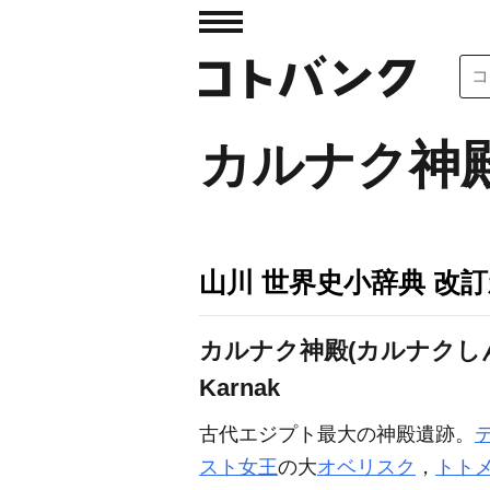
カルナク神
山川 世界史小辞典 改
カルナク神殿(カルナクし
Karnak
古代エジプト最大の神殿遺跡。
スト女王
の大
オベリスク
，
トトメ