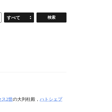
すべて
セス2世
の大列柱殿，
ハトシェプ