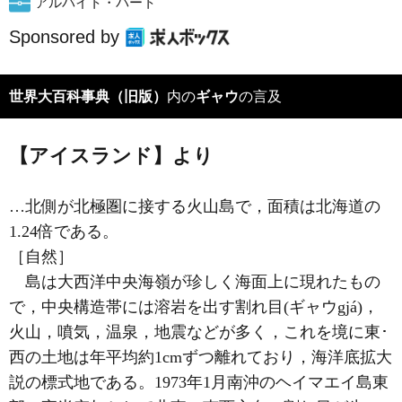
アルバイト・パート
Sponsored by
世界大百科事典（旧版）
内の
ギャウ
の言及
【アイスランド】より
…北側が北極圏に接する火山島で，面積は北海道の
1.24倍である。
［自然］
島は大西洋中央海嶺が珍しく海面上に現れたもの
で，中央構造帯には溶岩を出す割れ目(ギャウgjá)，
火山，噴気，温泉，地震などが多く，これを境に東･
西の土地は年平均約1cmずつ離れており，
海洋底拡大
説
の標式地である。1973年1月南沖のヘイマエイ島東