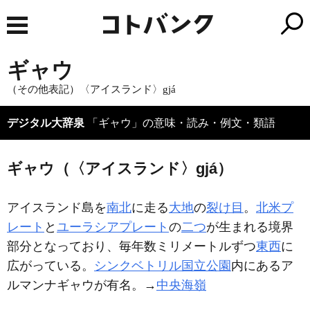
ギャウ
（その他表記）〈アイスランド〉gjá
デジタル大辞泉
「ギャウ」の意味・読み・例文・類語
ギャウ（〈アイスランド〉gjá）
アイスランド島を
南北
に走る
大地
の
裂け目
。
北米プ
レート
と
ユーラシアプレート
の
二つ
が生まれる境界
部分となっており、毎年数ミリメートルずつ
東西
に
広がっている。
シンクベトリル国立公園
内にあるア
ルマンナギャウが有名。→
中央海嶺