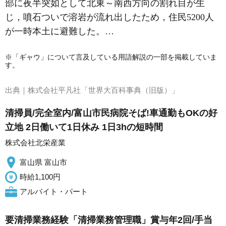
部に夜半突如として北東～南西方向の割れ目が生
じ，噴石ついで溶岩が流れ出したため，住民5200人
が一時本土に避難した。…
※「ギャウ」について言及している用語解説の一部を掲載していま
す。
出典｜
株式会社平凡社「世界大百科事典（旧版）」
清掃員/完全室内/富山市民病院そば!車通勤もOKの好
立地 2日働いて1日休み 1日3hの短時間
株式会社北栄産業
富山県 富山市
時給1,100円
アルバイト・パート
要清掃業務経験「清掃業務管理職」賞与年2回/手当