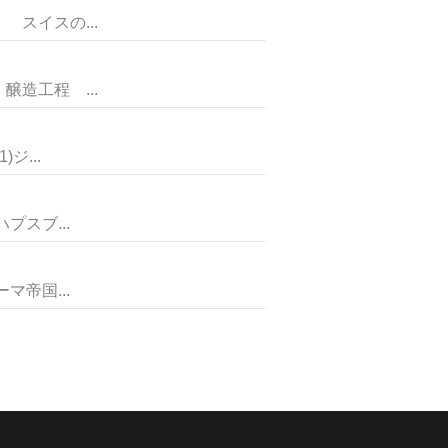
イスの...
工程 ...
...
スブ...
帝国...