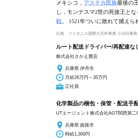
メキシコ，
アステカ民族
最後の王
し，モンテスマ2世の死後王とな
戦
。 1521年ついに敗れて捕
出典
ブリタニカ国際大百科事典 小項目事典
ルート配送ドライバー/再配達なし
株式会社さかえ畳店
兵庫県 伊丹市
月給26万円～35万円
正社員
化学製品の梱包・保管・配送手配
UTエージェント株式会社AGT関西第二
兵庫県 姫路市
時給1,300円