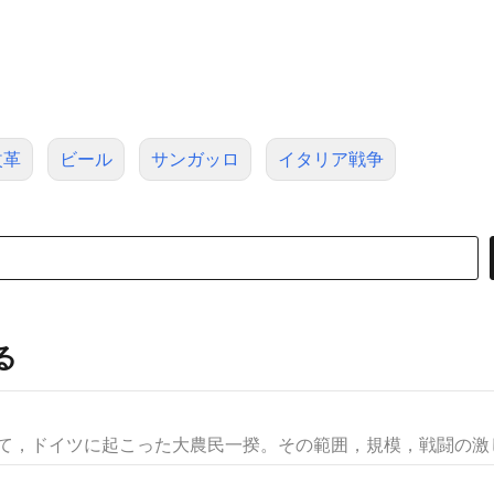
改革
ビール
サンガッロ
イタリア戦争
る
けて，ドイツに起こった大農民一揆。その範囲，規模，戦闘の激しさ