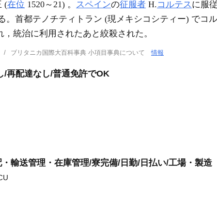
 (
在位
1520～21) 。
スペイン
の
征服者
H.
コルテス
に服
る。首都テノチティトラン (現メキシコシティー) でコ
えられ，統治に利用されたあと絞殺された。
ブリタニカ国際大百科事典 小項目事典について
情報
/再配達なし/普通免許でOK
・輸送管理・在庫管理/寮完備/日勤/日払い/工場・製造
CU