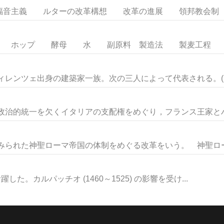
音主義 ルターの改革構想 改革の進展 領邦教会制 ス
 ホップ 酵母 水 副原料 製造法 製麦工程 醸造
ィレンツェ出身の建築家一族。次の三人によって代表される。(1)ジ
，政治的統一を欠くイタリアの支配権をめぐり，フランス王家とハプ
試みられた神聖ローマ帝国の体制をめぐる改革をいう。 神聖ローマ
躍した。カルパッチオ (1460～1525) の影響を受け...