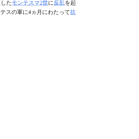
従した
モンテスマ2世
に
反乱
を起
ルテスの軍に4ヵ月にわたって
抗