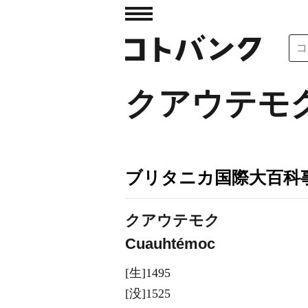
クアウテモ
ブリタニカ国際大百科
クアウテモク
Cuauhtémoc
[生]1495
[没]1525