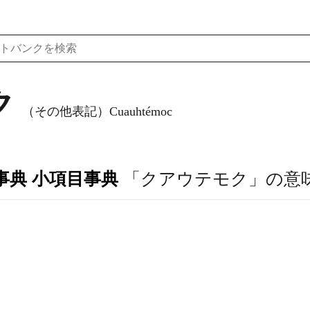
ク
（その他表記）Cuauhtémoc
事典 小項目事典
「クアウテモク」の意