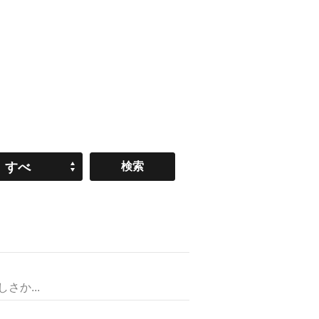
すべ
て
か...