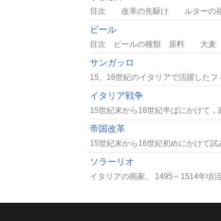
目次 改革の先駆け ルターの福
ビール
目次 ビールの種類 原料 大麦
サンガッロ
15、16世紀のイタリアで活躍したフ
イタリア戦争
15世紀末から16世紀半ばにかけて
帝国改革
15世紀末から16世紀初めにかけて
ソラーリオ
イタリアの画家。 1495～1514年頃活