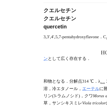
クエルセチン
クエルセチン
quercetin
3,3′,4′,5,7-pentahydroxyflavone．C
ン
として広く存在する．
和物となる．分解点314 ℃．λ
max
溶，冷エタノール，
エーテル
に
リン(3-ラムノシド)，クワ
Morus a
草，サンシキスミレ
Viola tricolor