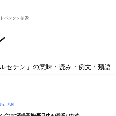
ン
ルセチン」の意味・読み・例文・類語
）
情報
|
凡例
などでの清掃業務/平日休み/残業少なめ