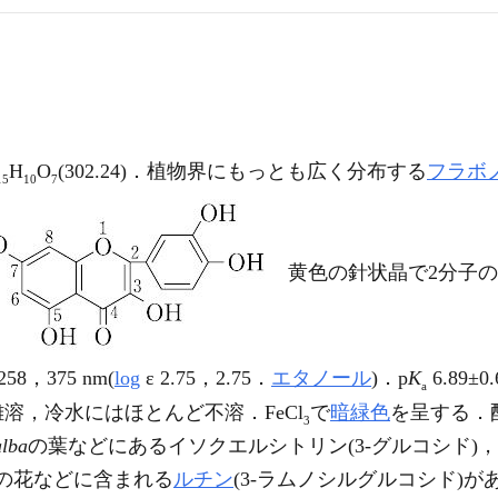
H
O
(302.24)．植物界にもっとも広く分布する
フラボ
15
10
7
黄色の針状晶で2分子の水
258，375 nm(
log
ε 2.75，2.75．
エタノール
)．p
K
6.89
a
難溶，冷水にはほとんど不溶．FeCl
で
暗緑色
を呈する．
3
lba
の葉などにあるイソクエルシトリン(3-グルコシド)
の花などに含まれる
ルチン
(3-ラムノシルグルコシド)がある．[