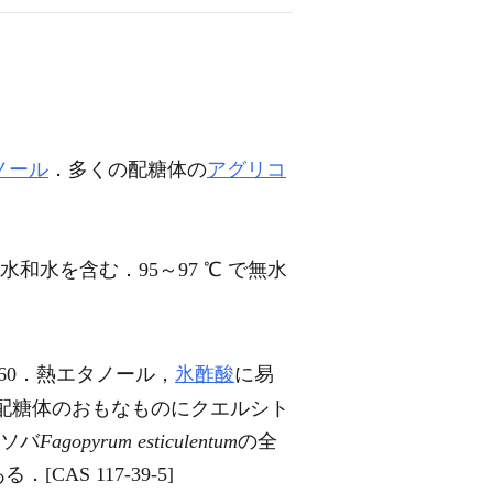
ノール
．多くの配糖体の
アグリコ
和水を含む．95～97 ℃ で無水
±0.60．熱エタノール，
氷酢酸
に易
配糖体のおもなものにクエルシト
，ソバ
Fagopyrum esticulentum
の全
CAS 117-39-5]