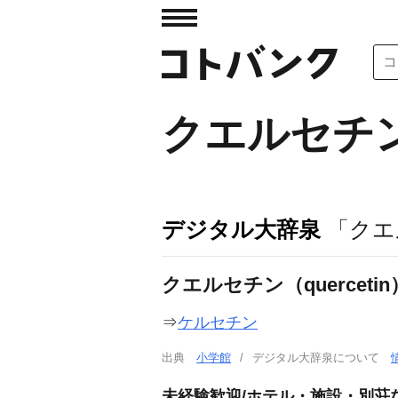
クエルセチ
デジタル大辞泉
「クエ
クエルセチン（quercetin
⇒
ケルセチン
出典
小学館
デジタル大辞泉について
未経験歓迎/ホテル・施設・別荘