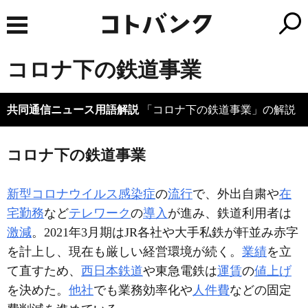
コロナ下の鉄道事業
共同通信ニュース用語解説
「コロナ下の鉄道事業」の解説
コロナ下の鉄道事業
新型コロナウイルス感染症
の
流行
で、外出自粛や
在
宅勤務
など
テレワーク
の
導入
が進み、鉄道利用者は
激減
。2021年3月期はJR各社や大手私鉄が軒並み赤字
を計上し、現在も厳しい経営環境が続く。
業績
を立
て直すため、
西日本鉄道
や東急電鉄は
運賃
の
値上げ
を決めた。
他社
でも業務効率化や
人件費
などの固定