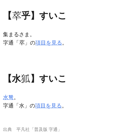
【
乎】すいこ
集まるさま。
字通「
」の
項目を見る
。
【水
】すいこ
水弩
。
字通「水」の
項目を見る
。
出典
平凡社「普及版 字通」