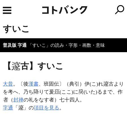
すいこ
普及版 字通
「すいこ」の読み・字形・画数・意味
【
古】すいこ
大昔
。〔後
漢書
、班固伝〕（典引）伊(こ)れ
古より
を考へ、乃ち
りて爰
(ここ)に
(いた)るまで、作
（
封禅
の礼をなす者）七十四人。
字通
「
」の
項目を見る
。