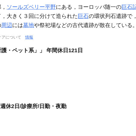
部，
ソールズベリー平野
にある，ヨーロッパ随一の
巨石
て，大きく３回に分けて造られた
巨石
の環状列石遺跡で
の
周辺
には
墓地
や祭祀場などの古代遺跡が散在している。
ィアについて
情報
護・ペット系」」 年間休日121日
週休2日/診療所/日勤・夜勤