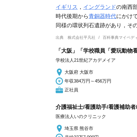
イギリス
，
イングランド
の南西
時代後期から
青銅器時代
にかけ
同様の環状列石遺跡があり，そ
出典
株式会社平凡社
百科事典マイペデ
「大阪」「学校職員「愛玩動物看
学校法人21世紀アカデメイア
大阪府 大阪市
年収384万円～456万円
正社員
介護福祉士/看護助手/看護補助者/
医療法人いのクリニック
埼玉県 熊谷市