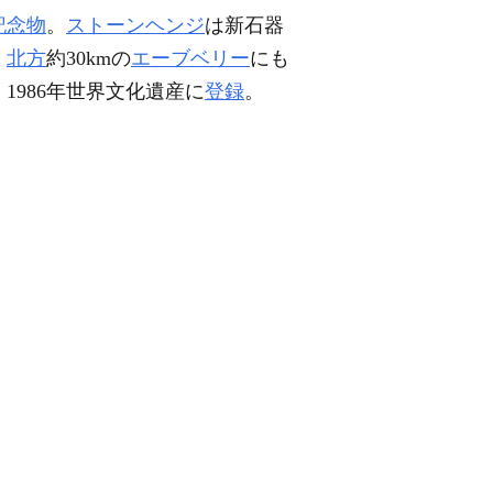
記念物
。
ストーンヘンジ
は新石器
，
北方
約30kmの
エーブベリー
にも
1986年世界文化遺産に
登録
。