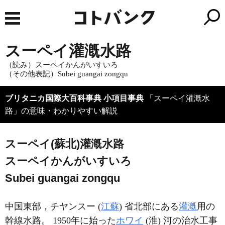
スーペイ灌漑水路
（読み）スーペイかんがいすいろ
（その他表記）Subei guangai zongqu
ブリタニカ国際大百科事典 小項目事典
「スーペイ灌漑水
路」の意味・わかりやすい解説
スーペイ(蘇北)灌漑水路
スーペイかんがいすいろ
Subei guangai zongqu
中国東部，チヤンスー (
江蘇
) 省北部にある
灌漑
用の
幹線水路。 1950年に始った
ホワイ
(淮) 河の治水工事