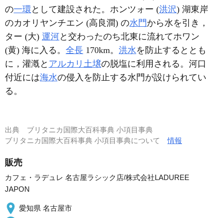
の
一環
として建設された。ホンツォー (
洪沢
) 湖東岸
のカオリヤンチエン (高良澗) の
水門
から水を引き，
ター (大)
運河
と交わったのち北東に流れてホワン
(黄) 海に入る。
全長
170km。
洪水
を防止するととも
に，灌漑と
アルカリ土壌
の脱塩に利用される。河口
付近には
海水
の侵入を防止する水門が設けられてい
る。
出典
ブリタニカ国際大百科事典 小項目事典
ブリタニカ国際大百科事典 小項目事典について
情報
販売
カフェ・ラデュレ 名古屋ラシック店/株式会社LADUREE
JAPON
愛知県 名古屋市