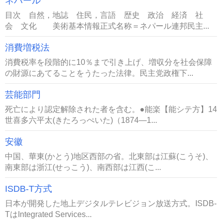
ネパール
目次 自然，地誌 住民，言語 歴史 政治 経済 社
会 文化 美術基本情報正式名称＝ネパール連邦民主...
消費増税法
消費税率を段階的に10％まで引き上げ、増収分を社会保障
の財源にあてることをうたった法律。民主党政権下...
芸能部門
死亡により認定解除された者を含む。●能楽【能シテ方】14
世喜多六平太(きたろっぺいた)（1874―1...
安徽
中国、華東(かとう)地区西部の省。北東部は江蘇(こうそ)、
南東部は浙江(せっこう)、南西部は江西(こ...
ISDB-T方式
日本が開発した地上デジタルテレビジョン放送方式。ISDB-
TはIntegrated Services...