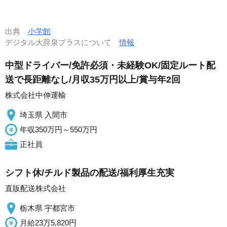
出典
小学館
デジタル大辞泉プラスについて
情報
中型ドライバー/免許必須・未経験OK/固定ルート配
送で長距離なし/月収35万円以上/賞与年2回
株式会社中伸運輸
埼玉県 入間市
年収350万円～550万円
正社員
シフト休/チルド製品の配送/福利厚生充実
直販配送株式会社
栃木県 宇都宮市
月給23万5,820円