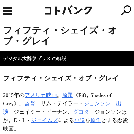
フィフティ・シェイズ・オ
ブ・グレイ
デジタル大辞泉プラス
の解説
フィフティ・シェイズ・オブ・グレイ
2015年の
アメリカ映画
。
原題
《Fifty Shades of
Grey》。
監督
：サム・テイラー・
ジョンソン
、
出
演
：ジェイミー・ドーナン、
ダコタ
・ジョンソンほ
か。E・L・
ジェイムズ
による
小説
を
原作
とする恋愛
映画。