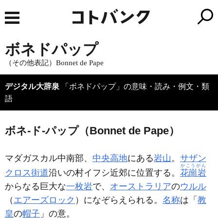
ボネドパップ
（その他表記）Bonnet de Pape
デジタル大辞泉
「ボネドパップ」の意味・読み・例文・類
語
ボネ‐ド‐パップ（Bonnet de Pape）
マダガスカル中南部、
中央高地
にある
岩山
。
サザン
かこうがん
クロス街道
沿いの村イフシ近郊に位置する。
花崗岩
からなる巨大な
一枚岩
で、
オーストラリア
の
ウルル
（
エアーズロック
）になぞらえられる。
名称
は「
教
皇
の
帽子
」の意。