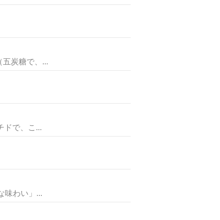
炭糖で、...
で、こ...
わい」...