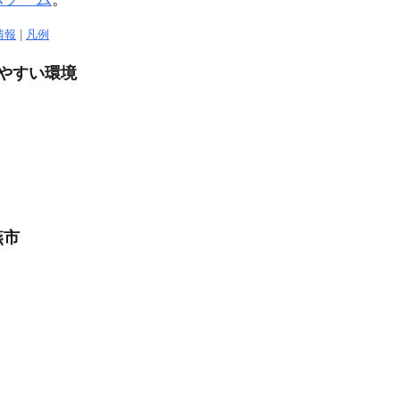
情報
|
凡例
きやすい環境
燕市