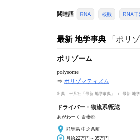
関連語
RNA
核酸
RNA干
最新 地学事典
「ポリゾ
ポリゾーム
polysome
⇒
ポリゾマティズム
出典
平凡社「最新 地学事典」
最新 地
ドライバー・物流系/配送
あがわーく 吾妻郡
群馬県 中之条町
月給22万円～35万円