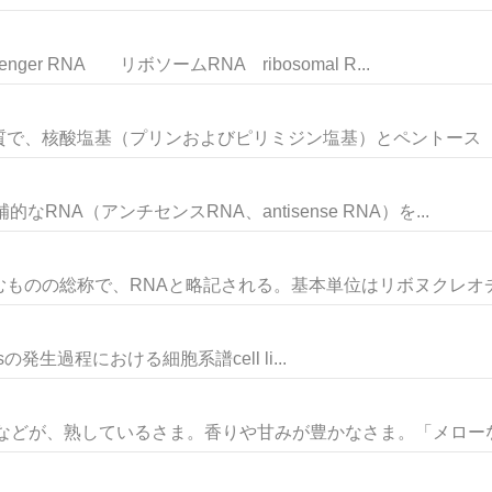
r RNA リボソームRNA ribosomal R...
で、核酸塩基（プリンおよびピリミジン塩基）とペントース（五
RNA（アンチセンスRNA、antisense RNA）を...
ものの総称で、RNAと略記される。基本単位はリボヌクレオチド
gansの発生過程における細胞系譜cell li...
などが、熟しているさま。香りや甘みが豊かなさま。「メローな味