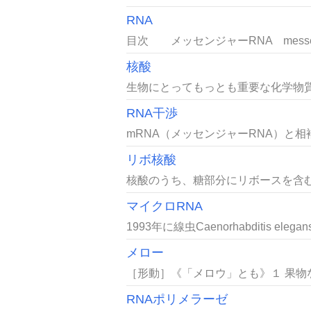
RNA
目次 メッセンジャーRNA messenge
核酸
生物にとってもっとも重要な化学物質
RNA干渉
mRNA（メッセンジャーRNA）と相補的な
リボ核酸
核酸のうち、糖部分にリボースを含む
マイクロRNA
1993年に線虫Caenorhabditis ele
メロー
［形動］《「メロウ」とも》１ 果物
RNAポリメラーゼ