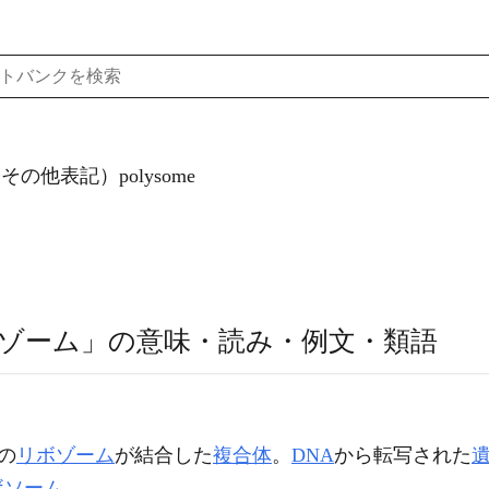
その他表記）polysome
ゾーム」の意味・読み・例文・類語
の
リボゾーム
が結合した
複合体
。
DNA
から転写された
ボソーム
。