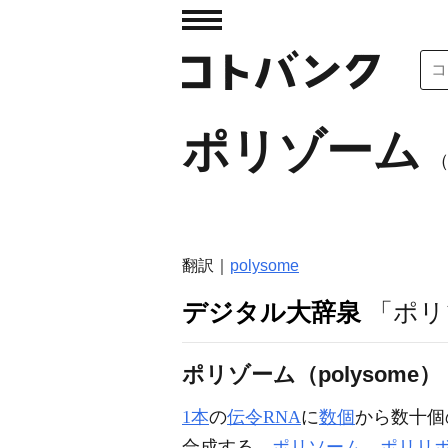
ポリゾーム
（
翻訳｜
polysome
デジタル大辞泉
「ポリ
ポリゾーム（polysome）
1本
の
伝令RNA
に
数個
から数十個
合成する。
ポリソーム
。
ポリリ