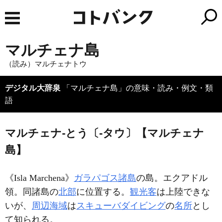
マルチェナ島
（読み）マルチェナトウ
デジタル大辞泉
「マルチェナ島」の意味・読み・例文・類
語
マルチェナ‐とう〔‐タウ〕【マルチェナ
島】
《
Isla Marchena
》
ガラパゴス諸島
の島。エクアドル
領。同諸島の
北部
に位置する。
観光客
は上陸できな
いが、
周辺海域
は
スキューバダイビング
の
名所
とし
て知られる。