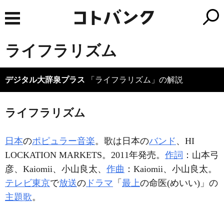
ライフラリズム
デジタル大辞泉プラス
「ライフラリズム」の解説
ライフラリズム
日本
の
ポピュラー音楽
。歌は日本の
バンド
、HI
LOCKATION MARKETS。2011年発売。
作詞
：山本弓
彦、Kaiomii、小山良太、
作曲
：Kaiomii、小山良太。
テレビ東京
で
放送
の
ドラマ
「
最上
の命医(めいい)」の
主題歌
。