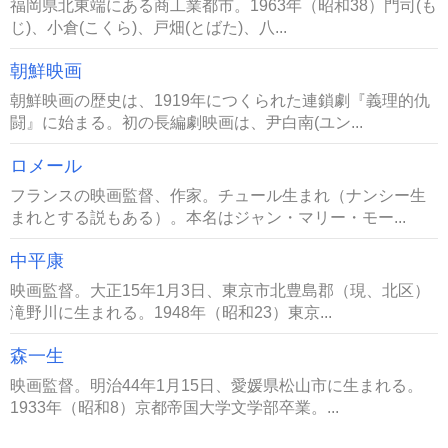
福岡県北東端にある商工業都市。1963年（昭和38）門司(も
じ)、小倉(こくら)、戸畑(とばた)、八...
朝鮮映画
朝鮮映画の歴史は、1919年につくられた連鎖劇『義理的仇
闘』に始まる。初の長編劇映画は、尹白南(ユン...
ロメール
フランスの映画監督、作家。チュール生まれ（ナンシー生
まれとする説もある）。本名はジャン・マリー・モー...
中平康
映画監督。大正15年1月3日、東京市北豊島郡（現、北区）
滝野川に生まれる。1948年（昭和23）東京...
森一生
映画監督。明治44年1月15日、愛媛県松山市に生まれる。
1933年（昭和8）京都帝国大学文学部卒業。...