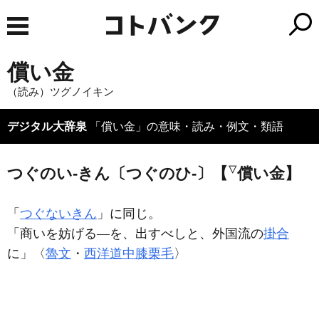
償い金
（読み）ツグノイキン
デジタル大辞泉
「償い金」の意味・読み・例文・類語
▽
つぐのい‐きん〔つぐのひ‐〕【
償い金】
「
つぐないきん
」に同じ。
「商いを妨げる―を、出すべしと、外国流の
掛合
に」〈
魯文
・
西洋道中膝栗毛
〉