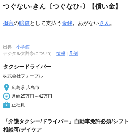
つぐない‐きん〔つぐなひ‐〕【償い金】
損害
の
賠償
として支払う
金銭
。あがない
きん
。
出典
小学館
デジタル大辞泉について
情報
|
凡例
タクシードライバー
株式会社フォーブル
広島県 広島市
月給25万円～42万円
正社員
「介護タクシー/ドライバー」自動車免許必須/シフト
相談可/デイケア