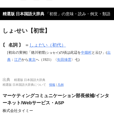
精選版 日本国語大辞典
「初世」の意味・読み・例文・類語
しょ‐せい【初世】
〘 名詞 〙
＝
しょだい（初代）
[初出の実例]「徳川初世
の頃は此辺を
中畑村
と云ひ」(
出
(ショセイ)
典
：
江戸
から
東京
へ（1921）〈
矢田挿雲
〉七)
出典
精選版 日本国語大辞典
精選版 日本国語大辞典について
情報
|
凡例
マーケティングコミュニケーション部長候補/インタ
ーネット/Webサービス・ASP
株式会社タイミー