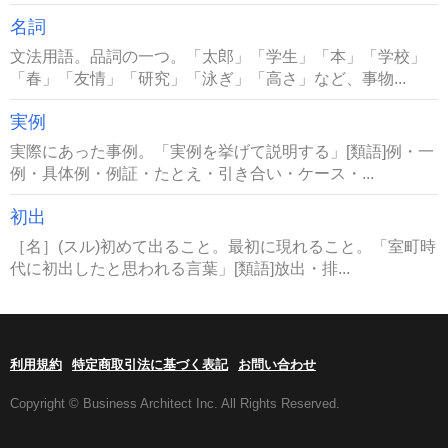
名詞
文法用語。品詞の一つ。「太郎」「学生」「本」「学校」
「春」「友情」「研究」「泳ぎ」「高さ」など、事物...
実例
実際にあった事例。「実例を挙げて説明する」[類語]例・一
例・具体例・例証・たとえ・引き合い・ケース・...
初出
［名］(スル)初めて出ること。最初に現れること。「室町時
代に初出したと思われる言葉」[類語]放出・排...
利用規約
特定商取引法に基づく表記
お問い合わせ
Copyright © Business Architect Inc. All Rights Reserved.