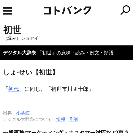
初世
（読み）ショセイ
デジタル大辞泉
「初世」の意味・読み・例文・類語
しょ‐せい【初世】
「
初代
」に同じ。「
初世
市川団十郎」
出典
小学館
デジタル大辞泉について
情報
|
凡例
一般事務/マーケティング・カスタマー対応など/東京