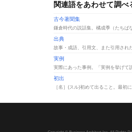
関連語をあわせて調べ
古今著聞集
鎌倉時代の説話集。橘成季（たちばなの
出典
故事・成語、引用文、また引用された
実例
実際にあった事例。「実例を挙げて説
初出
［名］(スル)初めて出ること。最初に