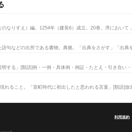
る
なりすえ）編。1254年（建長6）成立。20巻。序において，編
語句などの出所である書物。典拠。「出典をさがす」「出典を明
明する」[類語]例・一例・具体例・例証・たとえ・引き合い・ケー
現れること。「室町時代に初出したと思われる言葉」[類語]放出・
利用規約