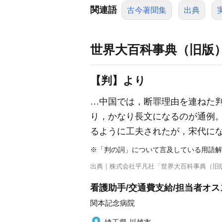
関連語
古今著聞集
出典
世界大百科事典（旧版
【判】より
…中国では，断罪理由を連ねた
り，かなり長文になるのが通例
るように工夫されたが，宋代に
※「判の詞」について言及している用語解
出典｜
株式会社平凡社「世界大百科事典（旧
看護助手/交通費支給/担当者オス
関本記念病院