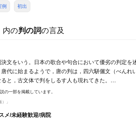
実例
初出
）
内の
判の詞
の言及
判決文をいう。日本の歌合や句合において優劣の判定を
。唐代に始まるようで，唐の判は，四六駢儷文（べんれ
なると，古文体で判をしるす人も現れてきた。…
説の一部を掲載しています。
版）」
スメ/未経験歓迎/病院