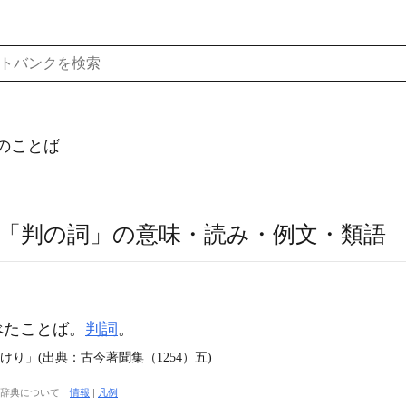
のことば
「判の詞」の意味・読み・例文・類語
べたことば。
判詞
。
り」(出典：古今著聞集（1254）五)
大辞典について
情報
|
凡例