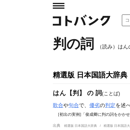
判の詞
（読み）はん
精選版 日本国語大辞典
はん【判】 の 詞
(ことば)
歌合
や
句合
で、
優劣
の
判定
を述
[初出の実例]「俊成卿に判の詞をかかせけ
出典
精選版 日本国語大辞典
精選版 日本国語