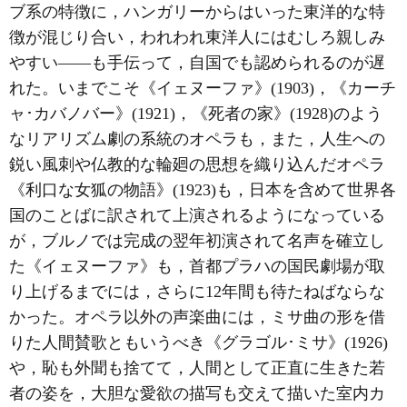
ブ系の特徴に，ハンガリーからはいった東洋的な特
徴が混じり合い，われわれ東洋人にはむしろ親しみ
やすい――も手伝って，自国でも認められるのが遅
れた。いまでこそ《イェヌーファ》(1903)，《カーチ
ャ･カバノバー》(1921)，《死者の家》(1928)のよう
なリアリズム劇の系統のオペラも，また，人生への
鋭い風刺や仏教的な輪廻の思想を織り込んだオペラ
《利口な女狐の物語》(1923)も，日本を含めて世界各
国のことばに訳されて上演されるようになっている
が，ブルノでは完成の翌年初演されて名声を確立し
た《イェヌーファ》も，首都プラハの国民劇場が取
り上げるまでには，さらに12年間も待たねばならな
かった。オペラ以外の声楽曲には，ミサ曲の形を借
りた人間賛歌ともいうべき《グラゴル･ミサ》(1926)
や，恥も外聞も捨てて，人間として正直に生きた若
者の姿を，大胆な愛欲の描写も交えて描いた室内カ