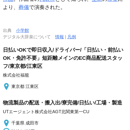
より、
葬儀
で演奏された。
出典
小学館
デジタル大辞泉について
情報
|
凡例
日払いOKで即日収入/ドライバー/「日払い・前払い
OK・免許不要」短距離メインのEC商品配送スタッ
フ/東京都/江東区
株式会社福籠
東京都 江東区
物流製品の配送・搬入出/寮完備/日払い/工場・製造
UTエージェント株式会社AGT北関東第一CU
千葉県 成田市