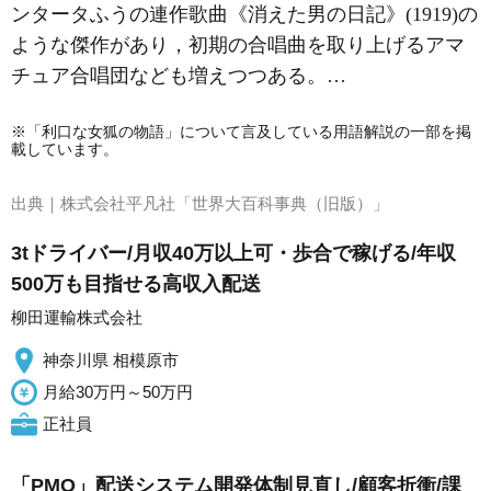
ンタータふうの連作歌曲《消えた男の日記》(1919)の
ような傑作があり，初期の合唱曲を取り上げるアマ
チュア合唱団なども増えつつある。…
※「利口な女狐の物語」について言及している用語解説の一部を掲
載しています。
出典｜
株式会社平凡社「世界大百科事典（旧版）」
3tドライバー/月収40万以上可・歩合で稼げる/年収
500万も目指せる高収入配送
柳田運輸株式会社
神奈川県 相模原市
月給30万円～50万円
正社員
「PMO」配送システム開発体制見直し/顧客折衝/課