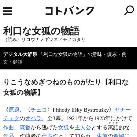
利口な女狐の物語
（読み）リコウナメギツネノモノガタリ
デジタル大辞泉
「利口な女狐の物語」の意味・読み・例
文・類語
りこうなめぎつねのものがたり【利口な
女狐の物語】
《
原題
、〈
チェコ
〉
Příhody lišky Bystroušky
》
ヤナー
チェク
の
オペラ
。全3幕。1921年から1923年にかけて
ぐうわ
作曲
。
森番
から逃げた
女狐
を
主人公
とする
寓話
的な
作品
。作曲者の
代表作
として知られ、
生前
の
希望
に