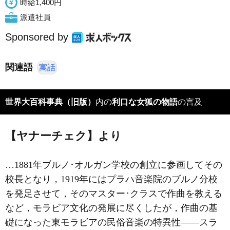
時給1,400円
派遣社員
Sponsored by
関連語
寓話
世界大百科事典（旧版）
内の
利口な女狐の物語
の言及
【ヤナーチェク】より
…1881年ブルノ･オルガン学校の創立に参画してその
校長となり，1919年にはプラハ音楽院のブルノ分校
を発足させて，そのマスター･クラスで作曲を教える
など，モラビア文化の発展に尽くしたが，作曲の基
礎になった東モラビアの民俗音楽の特異性――スラ