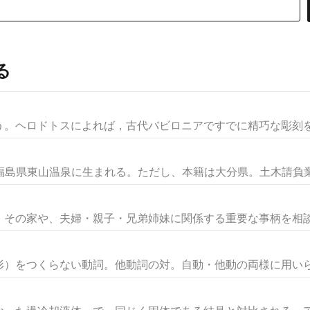
る
いう。ヘロドトスによれば，古代バビロニアですでに精巧な彫刻を施
7日福島県東山温泉に生まれる。ただし、本籍は大分県。土木請負業の
その家や、夫婦・親子・兄弟姉妹に関係する重要な事柄を相談す
）をつくらない動詞。他動詞の対。自動・他動の両様に用いられ