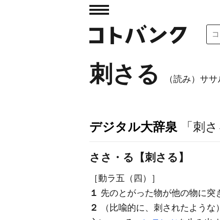
刺さる
（読み）ササ
デジタル大辞泉
「刺さ
ささ・る【刺さる】
［動ラ五（四）］
１
先のとがった物が他の物に突
２
（比喩的に、刺されたような