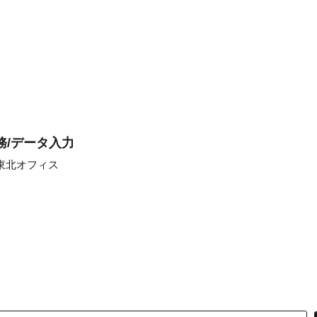
務/データ入力
東北オフィス