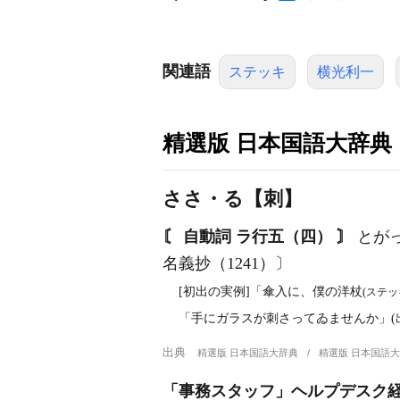
関連語
ステッキ
横光利一
精選版 日本国語大辞典
ささ・る【刺】
〘 自動詞 ラ行五（四） 〙
とが
名義抄（1241）〕
[初出の実例]「傘入に、僕の洋杖
(ステッ
「手にガラスが刺さってゐませんか」(出
出典
精選版 日本国語大辞典
精選版 日本国語
「事務スタッフ」ヘルプデスク経験