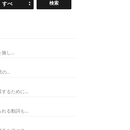
すべ
て
し...
...
るために...
る動詞も...