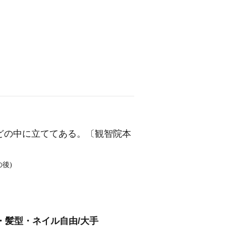
どの中に立ててある。〔観智院本
の後)
・髪型・ネイル自由/大手