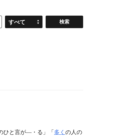
すべて
のひと言が―・る」「
多く
の人の