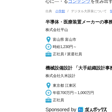
心に―・る
コンテンツ
を生み出
出典
小学館
デジタル大辞泉について
半導体・医療装置メーカーの事務
株式会社平山
富山県 富山市
時給1,230円～
正社員 / 派遣社員
機械設備設計 「大手組織設計事務
株式会社久米設計
東京都 江東区
年収700万円～1,000万円
正社員
Sponsored by