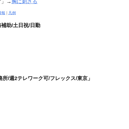
す」→
胸に刺さる
情報
|
凡例
補助/土日祝/日勤
所/週2テレワーク可/フレックス/東京」