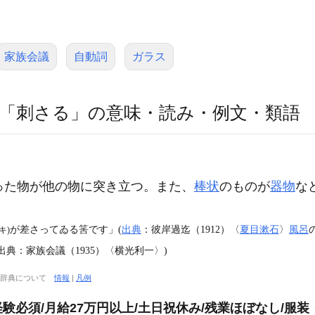
家族会議
自動詞
ガラス
「刺さる」の意味・読み・例文・類語
った物が他の物に突き立つ。また、
棒状
のものが
器物
な
が差さってゐる筈です」(
出典
：彼岸過迄（1912）〈
夏目漱石
〉
風呂
キ)
典：家族会議（1935）〈横光利一〉)
大辞典について
情報
|
凡例
必須/月給27万円以上/土日祝休み/残業ほぼなし/服装