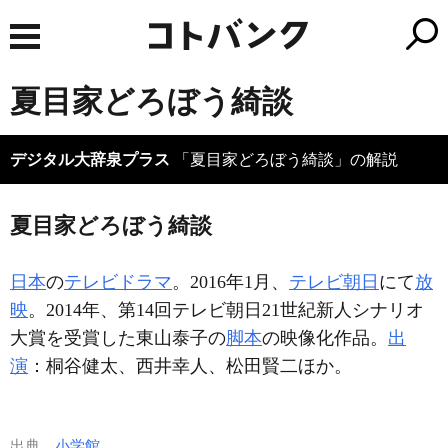
夏目家どろぼう綺談
デジタル大辞泉プラス
「夏目家どろぼう綺談」の解説
夏目家どろぼう綺談
日本
の
テレビドラマ
。2016年1月、
テレビ朝日
にて
放
映
。2014年、第14回テレビ朝日21世紀新人シナリオ
大賞を受賞した東山泰子の
脚本
の映像化作品。
出
演
：桐谷健太、西井幸人、松田賢二ほか。
出典
小学館