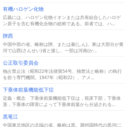
有機ハロゲン化物
広義には、ハロゲン化物イオンまたは共有結合したハロゲ
ン原子を含む有機化合物の総称である。前者では、ハ...
陝西
中国中部の省。略称は陝、または秦(しん)。東は大部分が黄
河で山西(さんせい)省と接し、一部は河南(か...
公正取引委員会
独占禁止法（昭和22年法律第54号、独禁法と略称）の執行
を担う専門機関。1947年（昭和22）、アメ...
下垂体前葉機能低下症
定義・概念 下垂体前葉機能低下症は，視床下部，下垂体
茎，下垂体の障害によって下垂体前葉から分泌される...
黒竜江
中国東北地区の北端の省。略称は黒。満州国時代の黒河(こ