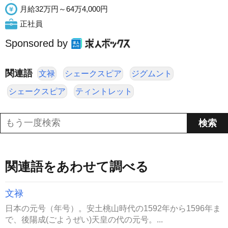
月給32万円～64万4,000円
正社員
Sponsored by
関連語
文禄
シェークスピア
ジグムント
シェークスピア
ティントレット
関連語をあわせて調べる
文禄
日本の元号（年号）。安土桃山時代の1592年から1596年ま
で、後陽成(ごようぜい)天皇の代の元号。...