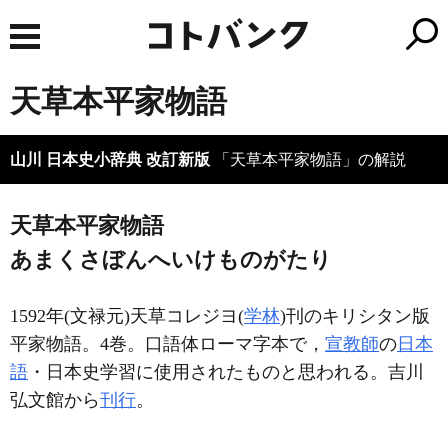
天草本平家物語
山川 日本史小辞典 改訂新版
「天草本平家物語」の解説
天草本平家物語
あまくさぼんへいけものがたり
1592年(文禄元)天草コレジヨ(
学林
)刊のキリシタン版
平家物語。4巻。口語体ローマ字本で，
宣教師
の
日本
語
・日本史学習に使用されたものと思われる。吉川
弘文館から
刊行
。