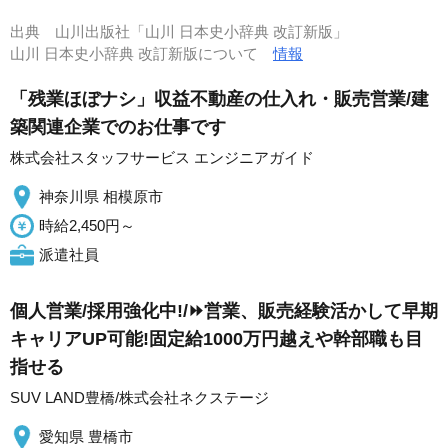
出典
山川出版社「山川 日本史小辞典 改訂新版」
山川 日本史小辞典 改訂新版について
情報
「残業ほぼナシ」収益不動産の仕入れ・販売営業/建
築関連企業でのお仕事です
株式会社スタッフサービス エンジニアガイド
神奈川県 相模原市
時給2,450円～
派遣社員
個人営業/採用強化中!/⏩️営業、販売経験活かして早期
キャリアUP可能!固定給1000万円越えや幹部職も目
指せる
SUV LAND豊橋/株式会社ネクステージ
愛知県 豊橋市