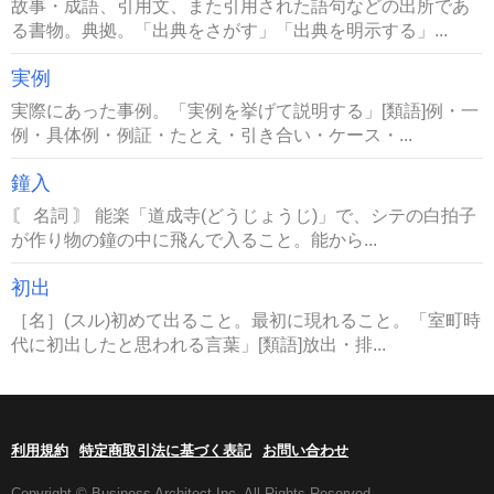
故事・成語、引用文、また引用された語句などの出所であ
る書物。典拠。「出典をさがす」「出典を明示する」...
実例
実際にあった事例。「実例を挙げて説明する」[類語]例・一
例・具体例・例証・たとえ・引き合い・ケース・...
鐘入
〘 名詞 〙 能楽「道成寺(どうじょうじ)」で、シテの白拍子
が作り物の鐘の中に飛んで入ること。能から...
初出
［名］(スル)初めて出ること。最初に現れること。「室町時
代に初出したと思われる言葉」[類語]放出・排...
利用規約
特定商取引法に基づく表記
お問い合わせ
Copyright © Business Architect Inc. All Rights Reserved.