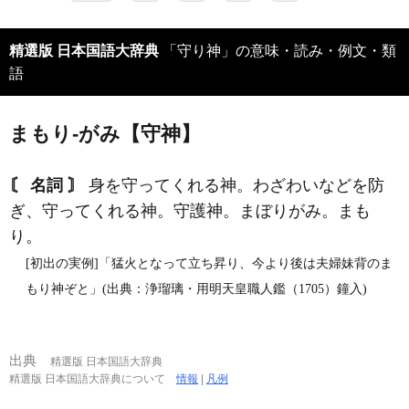
精選版 日本国語大辞典
「守り神」の意味・読み・例文・類
語
まもり‐がみ【守神】
〘 名詞 〙
身を守ってくれる神。わざわいなどを防
ぎ、守ってくれる神。守護神。まぼりがみ。まも
り。
[初出の実例]「猛火となって立ち昇り、今より後は夫婦妹背のま
もり神ぞと」(出典：浄瑠璃・用明天皇職人鑑（1705）鐘入)
出典
精選版 日本国語大辞典
精選版 日本国語大辞典について
情報
|
凡例