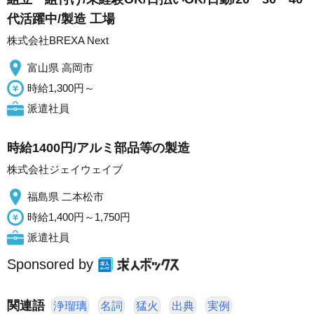
代活躍中/製造 工場
株式会社BREXA Next
富山県 高岡市
時給1,300円～
派遣社員
時給1400円/アルミ部品等の製造
株式会社ジェイウェイブ
福島県 二本松市
時給1,400円～1,750円
派遣社員
Sponsored by
関連語
浄瑠璃
名詞
猛火
出典
実例