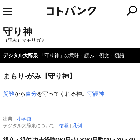
守り神
（読み）マモリガミ
デジタル大辞泉
「守り神」の意味・読み・例文・類語
まもり‐がみ【守り神】
災難
から
自分
を守ってくれる神。
守護神
。
出典
小学館
デジタル大辞泉について
情報
|
凡例
組立・組付け/未経験OK/日払いOK/日勤/20・30・40