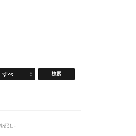
すべ
て
し...