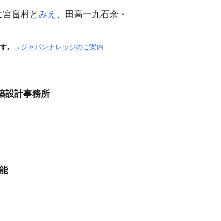
に宮畠村と
みえ
、田高一九石余・
す。
→ジャパンナレッジのご案内
築設計事務所
能