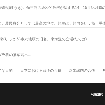
起(ほうき)。領主制の経済的危機が深まる14―15世紀以降のヨ
。農民身分としては最高の地位。領主は，領内を組，筋，手永（
賀県栗東(りっとう)市六地蔵の旧名。東海道の立場(たてば)...
ツズラ科の落葉高木...
な目的 日本における戦後の合併 欧米諸国の合併 独占禁
利用規約