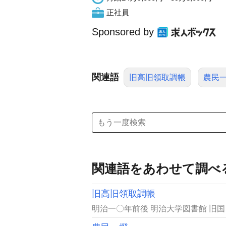
正社員
Sponsored by
関連語
旧高旧領取調帳
農民
関連語をあわせて調べ
旧高旧領取調帳
明治一〇年前後 明治大学図書館 旧