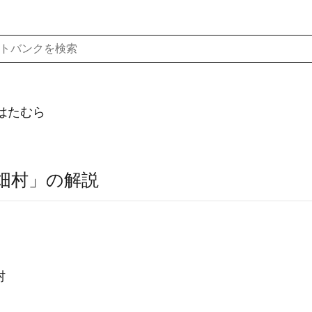
はたむら
畑村」の解説
村