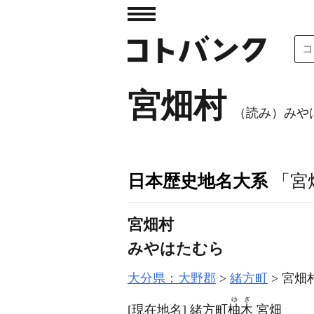
宮畑村
（読み）みや
日本歴史地名大系
「宮
宮畑村
みやはたむら
大分県：大野郡
緒方町
宮畑
ゆぎ
[現在地名]
緒方町
柚木
宮畑