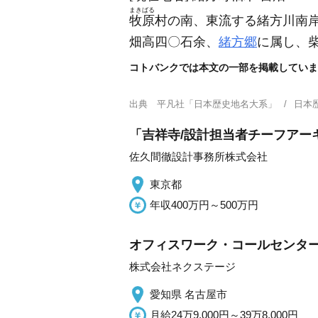
まきばる
牧原
村の南、東流する緒方川南
畑高四〇石余、
緒方郷
に属し、
コトバンクでは本文の一部を掲載していま
出典
平凡社「日本歴史地名大系」
日本
「吉祥寺/設計担当者チーフアー
佐久間徹設計事務所株式会社
東京都
年収400万円～500万円
オフィスワーク・コールセンター
株式会社ネクステージ
愛知県 名古屋市
月給24万9,000円～39万8,000円