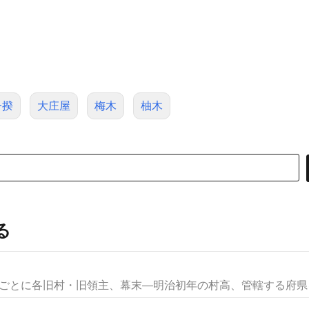
一揆
大庄屋
梅木
柚木
る
国ごとに各旧村・旧領主、幕末―明治初年の村高、管轄する府県を記