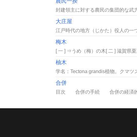
農民一揆
封建領主に対する農民の集団的な武力蜂
大庄屋
江戸時代の地方（じかた）役人の一つ
梅木
[ 一 ] ⇒うめ（梅）の木[ 二 ] 滋
柚木
学名：Tectona grandis植物。クマ
合併
目次 合併の手続 合併の経済的