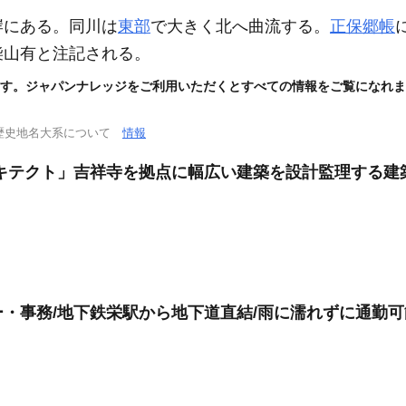
岸にある。同川は
東部
で大きく北へ曲流する。
正保郷帳
柴山有と注記される。
す。ジャパンナレッジをご利用いただくとすべての情報をご覧になれま
歴史地名大系について
情報
キテクト」吉祥寺を拠点に幅広い建築を設計監理する建
・事務/地下鉄栄駅から地下道直結/雨に濡れずに通勤可