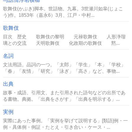
与話情浮名横櫛
歌舞伎(かぶき)脚本。世話物。九幕。3世瀬川如皐(じょこ
う)作。1853年（嘉永6）3月、江戸・中村...
歌舞伎
目次 歴史 歌舞伎の黎明 元禄歌舞伎 人形浄瑠
璃との交流 天明歌舞伎 化政期の歌舞伎 黙...
名詞
文法用語。品詞の一つ。「太郎」「学生」「本」「学校」
「春」「友情」「研究」「泳ぎ」「高さ」など、事物...
出典
故事・成語、引用文、また引用された語句などの出所であ
る書物。典拠。「出典をさがす」「出典を明示する」...
実例
実際にあった事例。「実例を挙げて説明する」[類語]例・一
例・具体例・例証・たとえ・引き合い・ケース・...