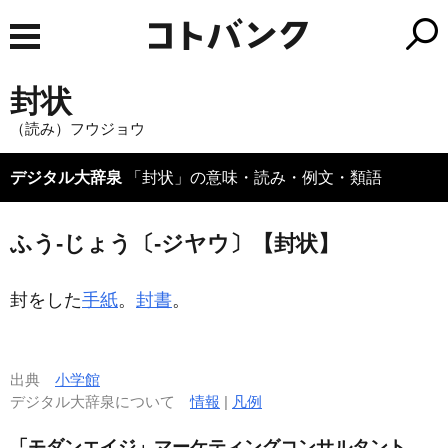
封状
（読み）フウジョウ
デジタル大辞泉
「封状」の意味・読み・例文・類語
ふう‐じょう〔‐ジヤウ〕【封状】
封をした
手紙
。
封書
。
出典
小学館
デジタル大辞泉について
情報
|
凡例
「モダンエイジ」マーケティングコンサルタント