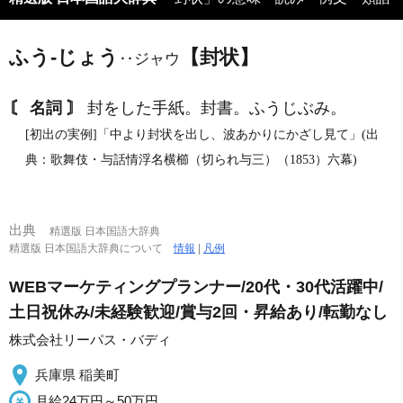
ふう‐じょう
【封状】
‥ジャウ
〘 名詞 〙
封をした手紙。封書。ふうじぶみ。
[初出の実例]「中より封状を出し、波あかりにかざし見て」(出
典：歌舞伎・与話情浮名横櫛（切られ与三）（1853）六幕)
出典
精選版 日本国語大辞典
精選版 日本国語大辞典について
情報
|
凡例
WEBマーケティングプランナー/20代・30代活躍中/
土日祝休み/未経験歓迎/賞与2回・昇給あり/転勤なし
株式会社リーパス・バディ
兵庫県 稲美町
月給24万円～50万円