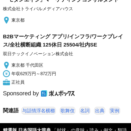
株式会社トライバルメディアハウス
東京都
B2Bマーケティング アプリ/インフラ/ワークプレイ
ス/全社横断組織 125休日 25504/社内SE
双日テックイノベーション株式会社
東京都 千代田区
年収629万円～872万円
正社員
Sponsored by
関連語
与話情浮名横櫛
歌舞伎
名詞
出典
実例
精選版 日本国語大辞典
「封状」の意味・読み・例文・類語