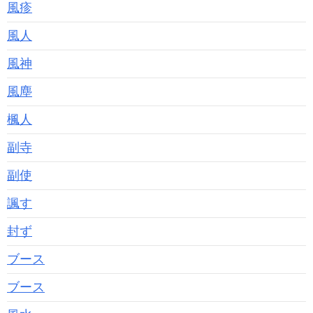
風疹
風人
風神
風塵
楓人
副寺
副使
諷す
封ず
ブース
ブース