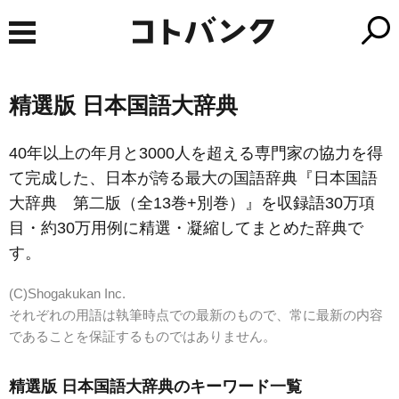
精選版 日本国語大辞典
40年以上の年月と3000人を超える専門家の協力を得
て完成した、日本が誇る最大の国語辞典『日本国語
大辞典 第二版（全13巻+別巻）』を収録語30万項
目・約30万用例に精選・凝縮してまとめた辞典で
す。
(C)Shogakukan Inc.
それぞれの用語は執筆時点での最新のもので、常に最新の内容
であることを保証するものではありません。
精選版 日本国語大辞典のキーワード一覧