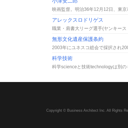
小津安二郎
映画監督。明治36年12月12日、東
アレックスロドリゲス
職業・肩書大リーグ選手(ヤンキース・内
無形文化遺産保護条約
2003年にユネスコ総会で採択され2
科学技術
科学scienceと技術technolo
Copyright © Business Architect Inc. All Rights R