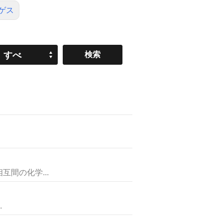
ゲス
すべ
て
間の化学...
.