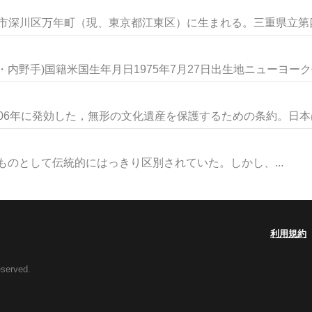
京市深川区万年町（現、東京都江東区）に生まれる。三重県立第四中
野手)国籍米国生年月日1975年7月27日出生地ニューヨーク州.
006年に発効した，無形の文化遺産を保護するための条約。日本は2
gyは別のものとして伝統的にはっきり区別されていた。しかし、...
利用規約
eserved.