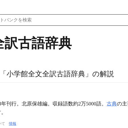
全訳古語辞典
「小学館全文全訳古語辞典」の解説
3年刊行。北原保雄編。収録語数約2万5000語。
古典
の主
す。
ついて
情報