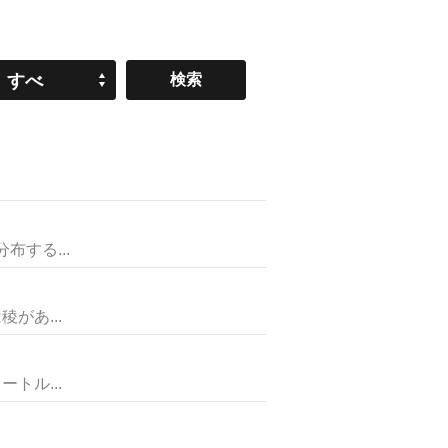
すべ
て
する...
があ...
トル...