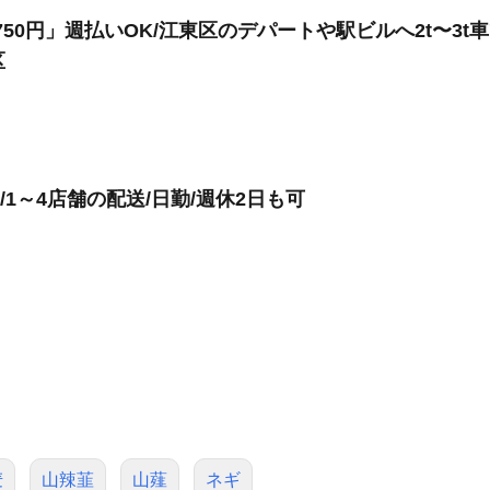
750円」週払いOK/江東区のデパートや駅ビルへ2t〜3
区
1～4店舗の配送/日勤/週休2日も可
麦
山辣韮
山薤
ネギ