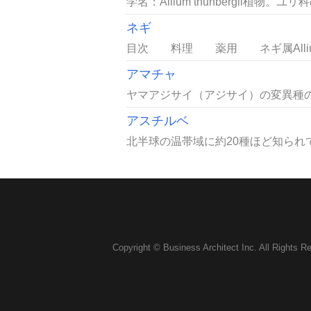
学名：Allium thunbergii植物。ユリ
ネギ
目次 料理 薬用 ネギ属Alliu
アマチャ
ヤマアジサイ（アジサイ）の変異種の
アスチルベ
北半球の温帯域に約20種ほど知られてい
Copyright © Business Architect Inc. All Rights R