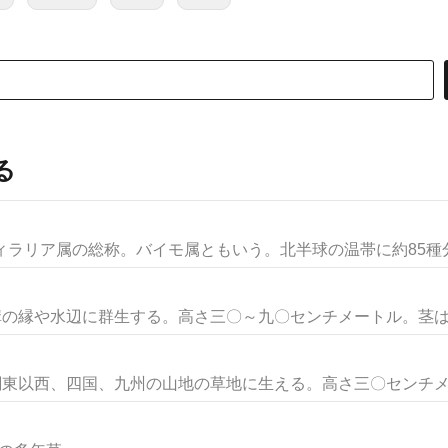
る
ィラリア属の総称。バイモ属ともいう。北半球の温帯に約85種分布
溝の縁や水辺に群生する。高さ三〇～九〇センチメートル。茎は稜
関東以西、四国、九州の山地の草地に生える。高さ三〇センチメー