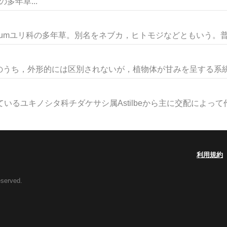
科の多年草...
mユリ科の多年草。別名をネブカ，ヒトモジなどともいう。普通1
うち，外形的には区別されないが，植物体が甘みを呈する系統。
るユキノシタ科チダケサシ属Astilbeから主に交配によって作.
利用規約
eserved.