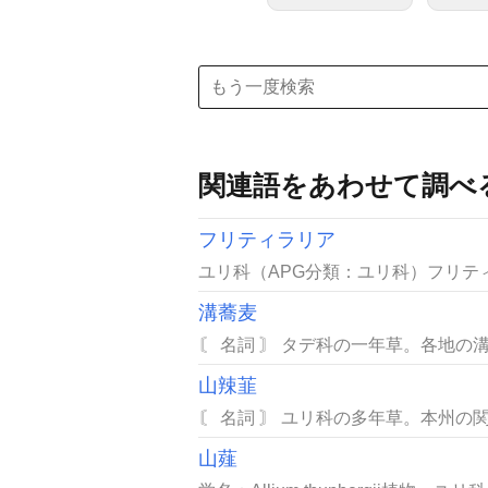
関連語をあわせて調べ
フリティラリア
ユリ科（APG分類：ユリ科）フリテ
溝蕎麦
〘 名詞 〙 タデ科の一年草。各地の
山辣韮
〘 名詞 〙 ユリ科の多年草。本州の
山薤