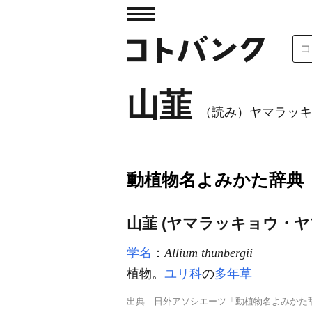
山韮
（読み）ヤマラッキ
動植物名よみかた辞典
山韮 (ヤマラッキョウ・ヤ
学名
：
Allium thunbergii
植物。
ユリ科
の
多年草
出典
日外アソシエーツ「動植物名よみかた