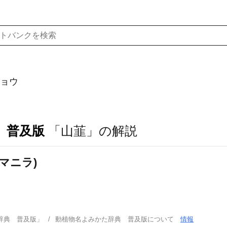
ョウ
 普及版
「山韮」の解説
マニラ)
辞典 普及版」
動植物名よみかた辞典 普及版について
情報