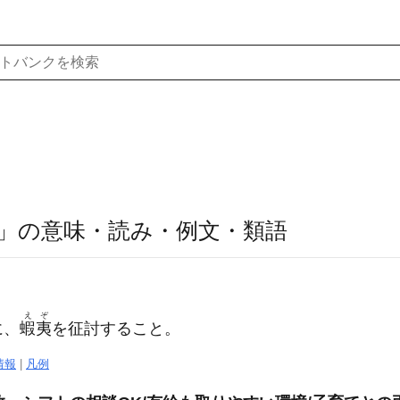
」の意味・読み・例文・類語
えぞ
に、
蝦夷
を征討すること。
情報
|
凡例