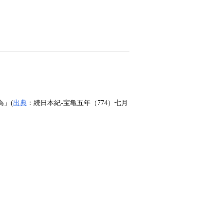
為」(
出典
：続日本紀‐宝亀五年（774）七月