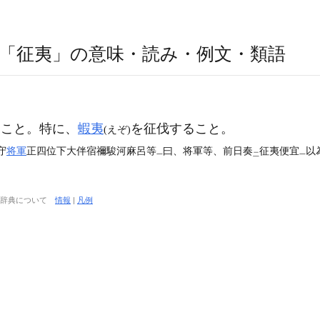
「征夷」の意味・読み・例文・類語
こと。特に、
蝦夷
を征伐すること。
(えぞ)
守
将軍
正四位下大伴宿禰駿河麻呂等
曰、将軍等、前日奏
征夷便宜
以
一
二
一
大辞典について
情報
|
凡例