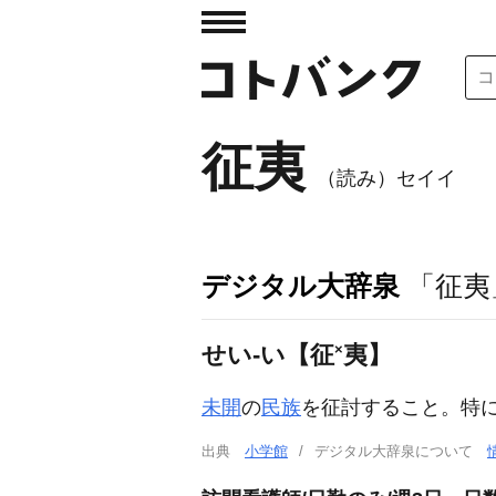
征夷
（読み）セイイ
デジタル大辞泉
「征夷
せい‐い【征
×
夷】
未開
の
民族
を征討すること。特
出典
小学館
デジタル大辞泉について