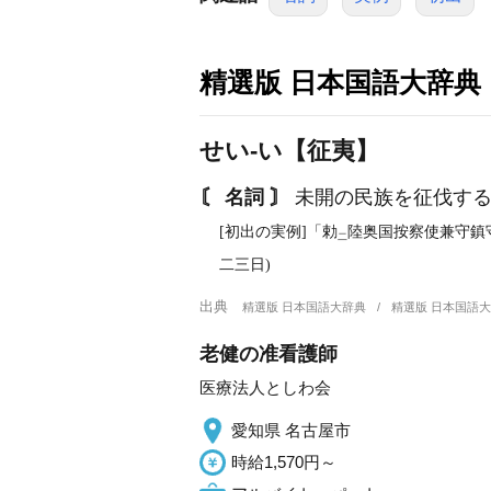
精選版 日本国語大辞典
せい‐い【征夷】
〘 名詞 〙
未開の民族を征伐する
[初出の実例]「勅
陸奥国按察使兼守鎮
二
二三日)
出典
精選版 日本国語大辞典
精選版 日本国語
老健の准看護師
医療法人としわ会
愛知県 名古屋市
時給1,570円～