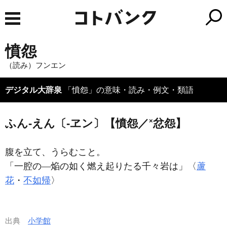
憤怨
（読み）フンエン
デジタル大辞泉
「憤怨」の意味・読み・例文・類語
×
ふん‐えん〔‐ヱン〕【憤怨／
忿怨】
腹を立て、うらむこと。
「一腔の―焔の如く燃え起りたる千々岩は」〈
蘆
花
・
不如帰
〉
出典
小学館