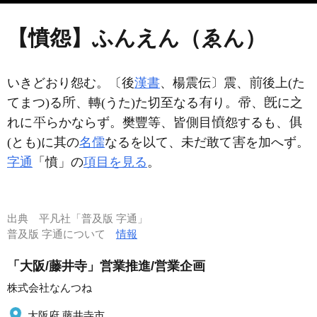
【憤怨】ふんえん（ゑん）
いきどおり怨む。〔後
漢書
、楊震伝〕震、
後上(た
てまつ)る
、轉(うた)た切至なる
り。
、
に之
れに
らかならず。樊豐等、皆側目
怨するも、
(とも)に其の
名儒
なるを以て、未だ敢て
を加へず。
字通
「憤」の
項目を見る
。
出典
平凡社「普及版 字通」
普及版 字通について
情報
「大阪/藤井寺」営業推進/営業企画
株式会社なんつね
大阪府 藤井寺市