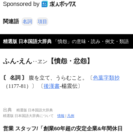
Sponsored by
関連語
名詞
項目
精選版 日本国語大辞典
「憤怨」の意味・読み・例文・類語
ふん‐えん
【憤怨・忿怨】
‥ヱン
〘 名詞 〙
腹を立て、うらむこと。〔
色葉字類抄
（1177‐81）〕 〔
後漢書
‐楊震伝〕
出典
精選版 日本国語大辞典
精選版 日本国語大辞典について
情報
|
凡例
営業 スタッフ/「創業60年超の安定企業&年間休日