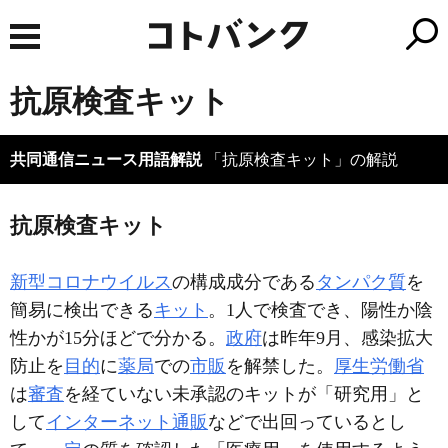
抗原検査キット
共同通信ニュース用語解説
「抗原検査キット」の解説
抗原検査キット
新型コロナウイルス
の構成成分である
タンパク質
を
簡易に検出できる
キット
。1人で検査でき、陽性か陰
性かが15分ほどで分かる。
政府
は昨年9月、感染拡大
防止を
目的
に
薬局
での
市販
を解禁した。
厚生労働省
は
審査
を経ていない未承認のキットが「研究用」と
して
インターネット通販
などで出回っているとし