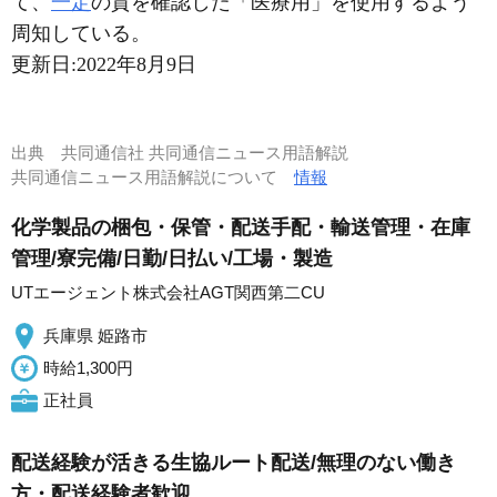
て、
一定
の質を確認した「医療用」を使用するよう
周知している。
更新日:
2022年8月9日
出典
共同通信社 共同通信ニュース用語解説
共同通信ニュース用語解説について
情報
化学製品の梱包・保管・配送手配・輸送管理・在庫
管理/寮完備/日勤/日払い/工場・製造
UTエージェント株式会社AGT関西第二CU
兵庫県 姫路市
時給1,300円
正社員
配送経験が活きる生協ルート配送/無理のない働き
方・配送経験者歓迎