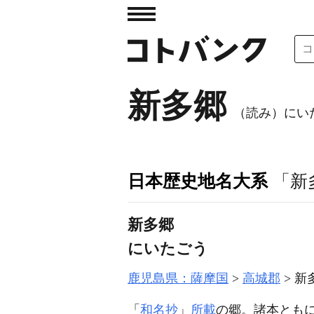
新多郷
（読み）にい
日本歴史地名大系
「新
新多郷
にいたごう
鹿児島県：薩摩国
高城郡
新
「
和名抄
」
所載
の郷。諸本とも