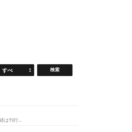
すべ
て
刊行...