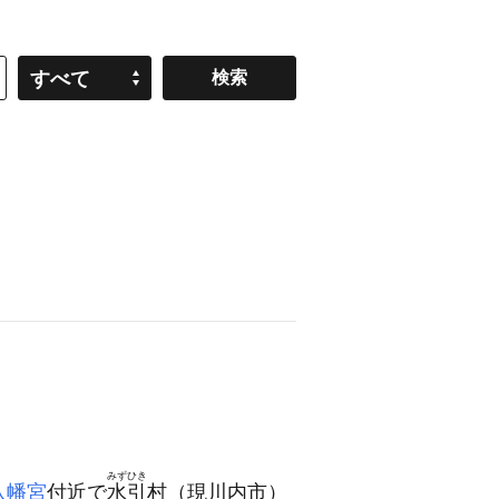
すべて
みずひき
八幡宮
付近で
水引
村
（現川内市）