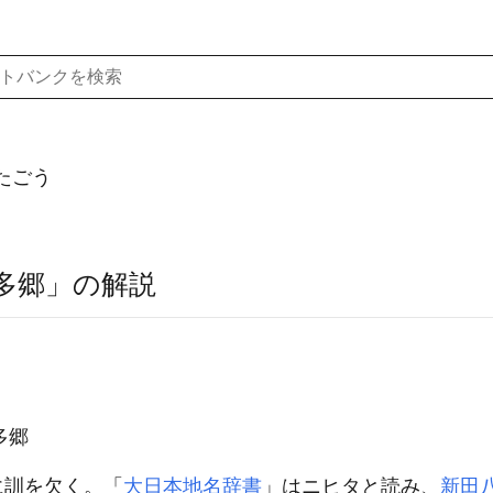
たごう
多郷」の解説
多郷
に訓を欠く。「
大日本地名辞書
」はニヒタと読み、
新田