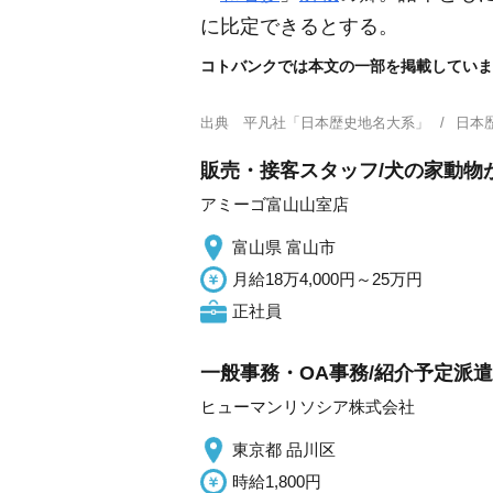
に比定できるとする。
コトバンクでは本文の一部を掲載していま
出典
平凡社「日本歴史地名大系」
日本
販売・接客スタッフ/犬の家動物が
アミーゴ富山山室店
富山県 富山市
月給18万4,000円～25万円
正社員
一般事務・OA事務/紹介予定派
ヒューマンリソシア株式会社
東京都 品川区
時給1,800円