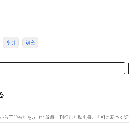
水引
鎮座
る
年から三〇余年をかけて編纂・刊行した歴史書。史料に基づく記述は