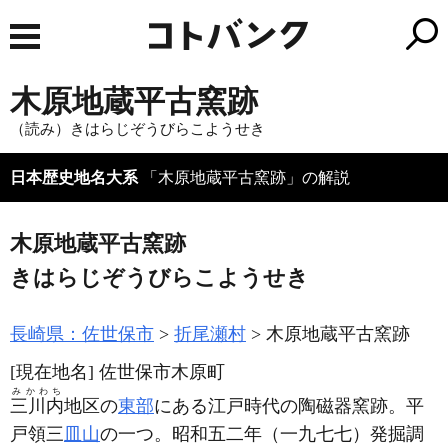
木原地蔵平古窯跡
（読み）きはらじぞうびらこようせき
日本歴史地名大系
「木原地蔵平古窯跡」の解説
木原地蔵平古窯跡
きはらじぞうびらこようせき
長崎県：佐世保市
折尾瀬村
木原地蔵平古窯跡
[現在地名]
佐世保市木原町
みかわち
三川内
地区の
東部
にある江戸時代の陶磁器窯跡。平
戸領三
皿山
の一つ。昭和五二年
（一九七七）
発掘調