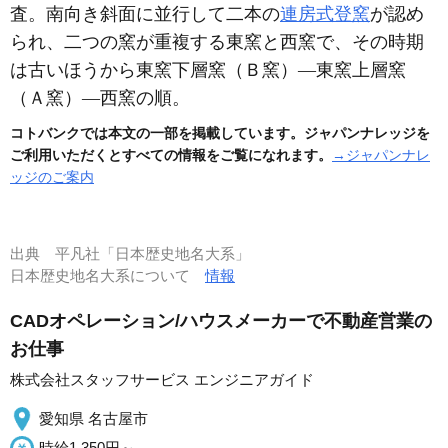
査。南向き斜面に並行して二本の
連房式登窯
が認め
られ、二つの窯が重複する東窯と西窯で、その時期
は古いほうから東窯下層窯
（Ｂ窯）
―東窯上層窯
（Ａ窯）
―西窯の順。
コトバンクでは本文の一部を掲載しています。ジャパンナレッジを
ご利用いただくとすべての情報をご覧になれます。
→ジャパンナレ
ッジのご案内
出典
平凡社「日本歴史地名大系」
日本歴史地名大系について
情報
CADオペレーション/ハウスメーカーで不動産営業の
お仕事
株式会社スタッフサービス エンジニアガイド
愛知県 名古屋市
時給1,350円～