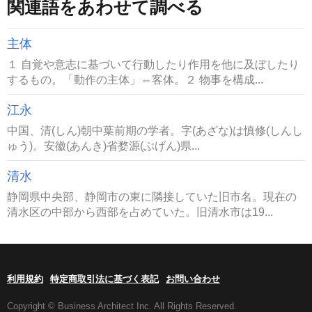
関連語をあわせて調べる
主体
１ 自覚や意志に基づいて行動したり作用を他に及ぼしたり
するもの。「動作の主体」⇔客体。２ 物事を構成...
江永
中国、清(しん)朝中葉前期の学者。字(あざな)は慎修(しんし
ゅう)。安徽(あんき)省婺源(ぶげん)県...
清水
静岡県中央部、静岡市の東に隣接していた旧市名。現在の
清水区の中部から西部を占めていた。旧清水市は19...
利用規約
特定商取引法に基づく表記
お問い合わせ
Copyright © Business Architect Inc. All Rights Reserved.