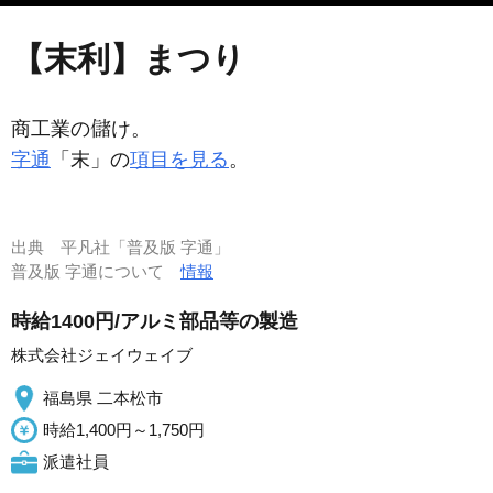
【末利】まつり
商工業の
け。
字通
「末」の
項目を見る
。
出典
平凡社「普及版 字通」
普及版 字通について
情報
時給1400円/アルミ部品等の製造
株式会社ジェイウェイブ
福島県 二本松市
時給1,400円～1,750円
派遣社員