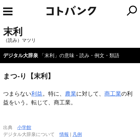
末利
（読み）マツリ
デジタル大辞泉
「末利」の意味・読み・例文・類語
まつ‐り【末利】
つまらない
利益
。特に、
農業
に対して、
商工業
の利
益をいう。転じて、商工業。
出典
小学館
デジタル大辞泉について
情報
|
凡例