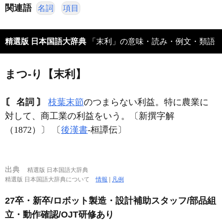
関連語
名詞
項目
精選版 日本国語大辞典
「末利」の意味・読み・例文・類語
まつ‐り【末利】
〘 名詞 〙
枝葉末節
のつまらない利益。特に農業に
対して、商工業の利益をいう。〔新撰字解
（1872）〕 〔
後漢書
‐桓譚伝〕
出典
精選版 日本国語大辞典
精選版 日本国語大辞典について
情報
|
凡例
27卒・新卒/ロボット製造・設計補助スタッフ/部品組
立・動作確認/OJT研修あり