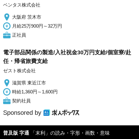
ベンタス株式会社
大阪府 茨木市
月給25万900円～32万円
正社員
電子部品関係の製造/入社祝金30万円支給/個室寮/赴
任・帰省旅費支給
ゼスト株式会社
滋賀県 東近江市
時給1,360円～1,600円
契約社員
Sponsored by
普及版 字通
「末利」の読み・字形・画数・意味