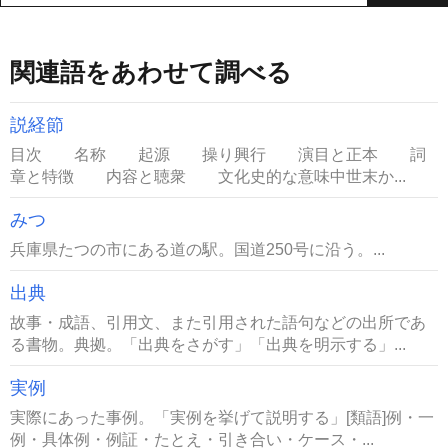
関連語をあわせて調べる
説経節
目次 名称 起源 操り興行 演目と正本 詞
章と特徴 内容と聴衆 文化史的な意味中世末か...
みつ
兵庫県たつの市にある道の駅。国道250号に沿う。...
出典
故事・成語、引用文、また引用された語句などの出所であ
る書物。典拠。「出典をさがす」「出典を明示する」...
実例
実際にあった事例。「実例を挙げて説明する」[類語]例・一
例・具体例・例証・たとえ・引き合い・ケース・...