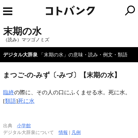
末期の水
（読み）マツゴノミズ
デジタル大辞泉
「末期の水」の意味・読み・例文・類語
まつご‐の‐みず〔‐みづ〕【末期の水】
臨終
の際に、その人の口にふくませる水。死に水。
[
類語
]
死に水
出典
小学館
デジタル大辞泉について
情報
|
凡例