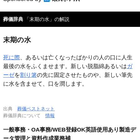
葬儀辞典
「末期の水」の解説
末期の水
死に際
、あるいは亡くなったばかりの人の口に人生
最後の水をふくませます。新しい脱脂綿あるいは
ガ
ーゼ
を
割り箸
の先に固定させたものや、新しい筆先
に水を含ませて、口を潤します。
出典
葬儀ベストネット
葬儀辞典について
情報
一般事務・OA事務/WEB登録OK英語使用あり製造デ
ータ管理と資料作成業務補