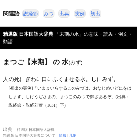
関連語
説経節
みつ
出典
実例
初出
精選版 日本国語大辞典
「末期の水」の意味・読み・例文・
類語
まつご【末期】 の 水
(みず)
人の死にぎわに口にふくませる水。しにみず。
[初出の実例]「いままいらするこのみづは、おなじめいどにをは
します、しげうぢさまの、まつこのみつで御ざあるぞ」(出典：
説経節・説経苅萱（1631）下)
出典
精選版 日本国語大辞典
精選版 日本国語大辞典について
情報
|
凡例