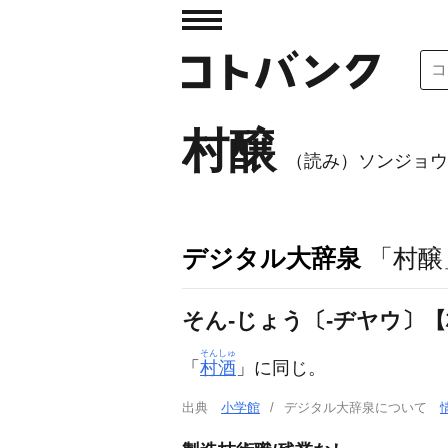
村醸
（読み）ソンジョウ
デジタル大辞泉
「村醸
そん‐じょう〔‐ヂヤウ〕
そんしゅ
「
村酒
」に同じ。
出典
小学館
デジタル大辞泉について