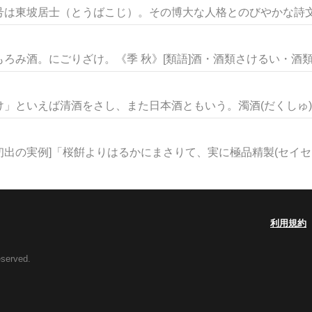
は東坡居士（とうばこじ）。その博大な人格とのびやかな詩文に
み酒。にごりざけ。《季 秋》[類語]酒・酒類さけるい・酒類し
」といえば清酒をさし、また日本酒ともいう。濁酒(だくしゅ)（
初出の実例]「桜餠よりはるかにまさりて、実に極品精製(セイセイ.
利用規約
eserved.