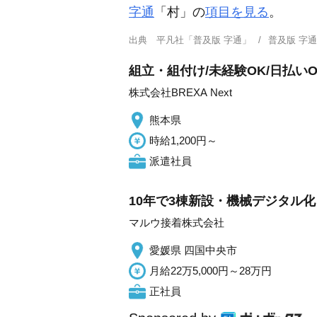
字通
「村」の
項目を見る
。
出典
平凡社「普及版 字通」
普及版 字
組立・組付け/未経験OK/日払いOK
株式会社BREXA Next
熊本県
時給1,200円～
派遣社員
10年で3棟新設・機械デジタル
マルウ接着株式会社
愛媛県 四国中央市
月給22万5,000円～28万円
正社員