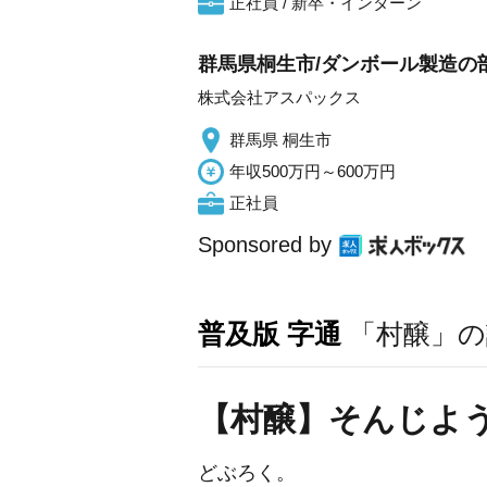
正社員 / 新卒・インターン
群馬県桐生市/ダンボール製造の
株式会社アスパックス
群馬県 桐生市
年収500万円～600万円
正社員
Sponsored by
普及版 字通
「村醸」の
【村醸】そんじよ
どぶろく。