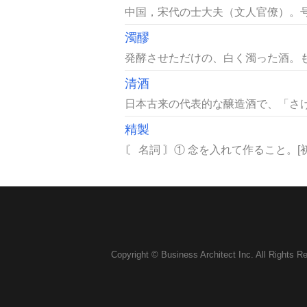
中国，宋代の士大夫（文人官僚）。号
濁醪
発酵させただけの、白く濁った酒。もろ
清酒
日本古来の代表的な醸造酒で、「さけ
精製
〘 名詞 〙① 念を入れて作ること。[
Copyright © Business Architect Inc. All Rights R