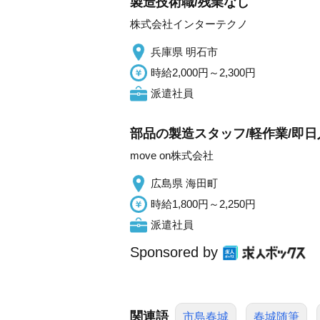
製造技術職/残業なし
株式会社インターテクノ
兵庫県 明石市
時給2,000円～2,300円
派遣社員
部品の製造スタッフ/軽作業/即日
move on株式会社
広島県 海田町
時給1,800円～2,250円
派遣社員
Sponsored by
関連語
市島春城
春城随筆