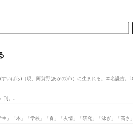
る
すいばら)（現、阿賀野(あがの)市）に生まれる。本名謙吉。18.
刊。...
生」「本」「学校」「春」「友情」「研究」「泳ぎ」「高さ」な