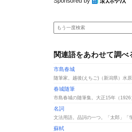
Sponsored by
関連語をあわせて調べ
市島春城
随筆家。越後(えちご)（新潟県）水原(
春城随筆
市島春城の随筆集。大正15年（1926）
名詞
文法用語。品詞の一つ。「太郎」「学
蘇軾