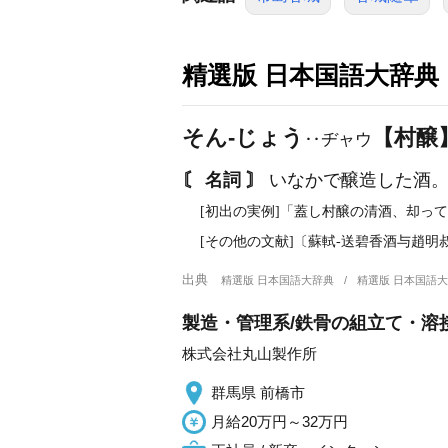
精選版 日本国語大辞典
そん‐じょう
【村醸
‥ヂャウ
〘 名詞 〙
いなかで醸造した酒
[初出の実例]「蓋し村醸の清酒、却って
[その他の文献]〔蘇軾‐送碧香酒与趙明
出典
精選版 日本国語大辞典
精選版 日本国語
製造・管理系/鉄骨の組立て・溶
株式会社丸山製作所
群馬県 前橋市
月給20万円～32万円