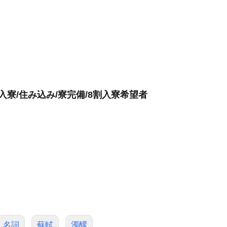
入寮/住み込み/寮完備/8割入寮希望者
名詞
蘇軾
濁醪