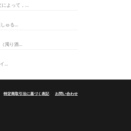
よって，...
ゅる...
濁り酒...
..
特定商取引法に基づく表記
お問い合わせ