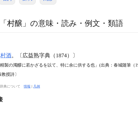
「村醸」の意味・読み・例文・類語
】
。
村酒
。〔広益熟字典（1874）〕
精製の濁醪に若かざるを以て、特に余に供する也」(出典：春城随筆（19
叔教授詩〕
大辞典について
情報
|
凡例
接