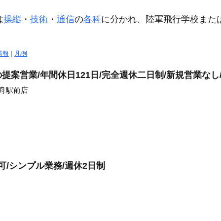
は
操縦
・
技術
・
通信
の
各科
に分かれ、陸軍飛行学校また
情報
|
凡例
案営業/年間休日121日/完全週休二日制/新規営業なし
曳舟駅前店
可/シンプル業務/週休2日制