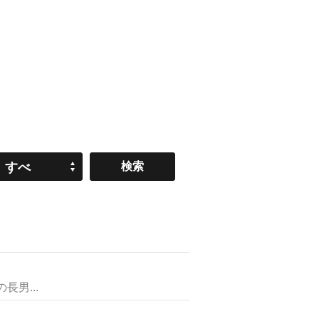
すべ
て
男...