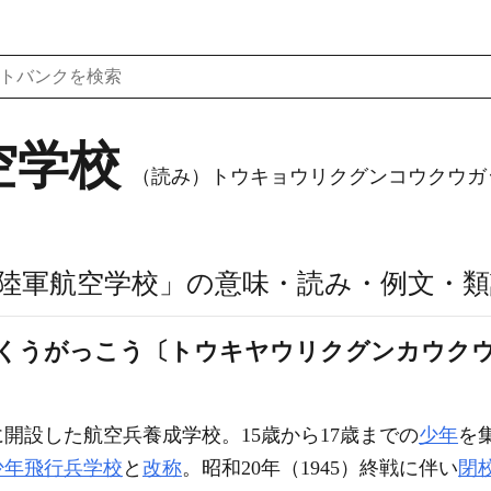
空学校
（読み）トウキョウリクグンコウクウガ
陸軍航空学校」の意味・読み・例文・類
うくうがっこう〔トウキヤウリクグンカウク
）に開設した航空兵養成学校。15歳から17歳までの
少年
を
少年飛行兵学校
と
改称
。昭和20年（1945）終戦に伴い
閉