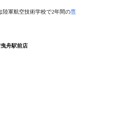
は陸軍航空技術学校で2年間の
専
/曳舟駅前店