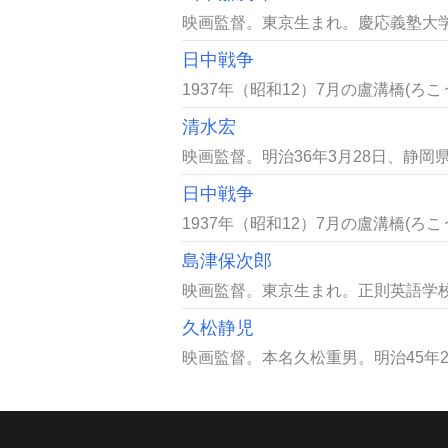
映画監督。東京生まれ。慶応義塾大学理
日中戦争
1937年（昭和12）7月の盧溝橋(ろ
清水宏
映画監督。明治36年3月28日、静岡県
日中戦争
1937年（昭和12）7月の盧溝橋(ろ
島津保次郎
映画監督。東京生まれ。正則英語学校に
久松静児
映画監督。本名久松重男。明治45年2月