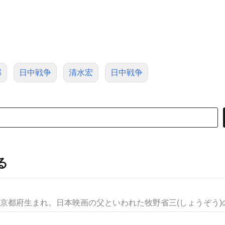
郎
日中戦争
清水宏
日中戦争
る
京都府生まれ。日本映画の父といわれた牧野省三(しょうぞう)の長