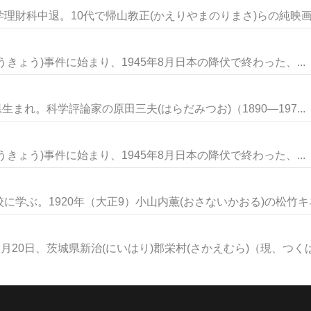
財科中退。10代で帰山教正(かえりやまのりまさ)らの純映画劇
こうきょう)事件に始まり、1945年8月日本の降伏で終わった、...
生まれ。科学評論家の原田三夫(はらだみつお)（1890―197...
こうきょう)事件に始まり、1945年8月日本の降伏で終わった、...
学ぶ。1920年（大正9）小山内薫(おさないかおる)の松竹キネマ
20日、茨城県新治(にいはり)郡栄村(さかえむら)（現、つくば.