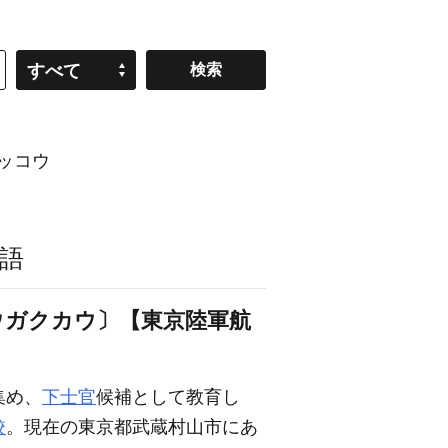
すべて
ッコウ
語
ウガクカウ〕【東京陸軍航
集め、
下士官
候補として教育し
校
。現在の東京都武蔵村山市にあ