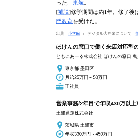
った。
東航
。
[
補説
]修学期間は約1年。修了後
門教育
を受けた。
出典
小学館
デジタル大辞泉について
ほけんの窓口で働く来店対応型の提
ともにあーる株式会社 ほけんの窓口 
東京都 墨田区
月給25万円～50万円
正社員
営業事務/2年目で年収430万以上
土浦通運株式会社
茨城県 土浦市
年収330万円～450万円