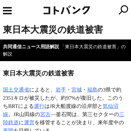
東日本大震災の鉄道被害
共同通信ニュース用語解説
「東日本大震災の鉄道被害」の
解説
東日本大震災の鉄道被害
国土交通省
によると、
岩手
・
宮城
・
福島
の3県で約
2351キロが被災したが、約97%が復旧した。このう
ちBRTによる
運行
はJR大船渡線の沿岸部と
気仙沼
線
。JR山田線の
宮古
―釜石間は、第三セクターの
三
陸鉄道
に
運営
を移管することが決まり、来年度中の
再開
を目指している。