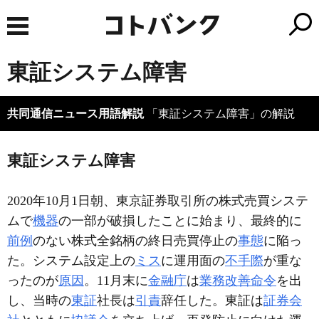
東証システム障害
共同通信ニュース用語解説
「東証システム障害」の解説
東証システム障害
2020年10月1日朝、東京証券取引所の株式売買システ
ムで
機器
の一部が破損したことに始まり、最終的に
前例
のない株式全銘柄の終日売買停止の
事態
に陥っ
た。システム設定上の
ミス
に運用面の
不手際
が重な
ったのが
原因
。11月末に
金融庁
は
業務改善命令
を出
し、当時の
東証
社長は
引責
辞任した。東証は
証券会