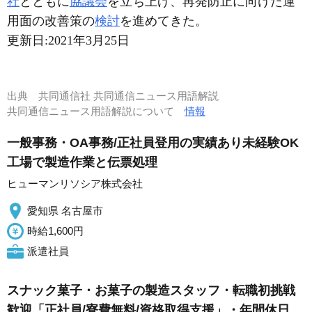
社
とともに
協議会
を立ち上げ、再発防止に向けた運
用面の改善策の
検討
を進めてきた。
更新日:
2021年3月25日
出典
共同通信社 共同通信ニュース用語解説
共同通信ニュース用語解説について
情報
一般事務・OA事務/正社員登用の実績あり未経験OK
工場で製造作業と伝票処理
ヒューマンリソシア株式会社
愛知県 名古屋市
時給1,600円
派遣社員
スナック菓子・お菓子の製造スタッフ・転職初挑戦
歓迎「正社員/寮費無料/資格取得支援」・年間休日