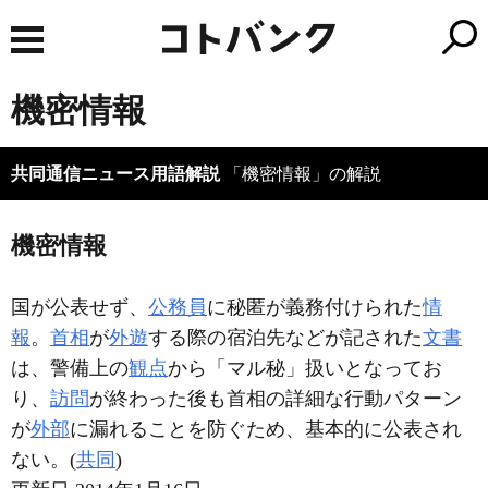
機密情報
共同通信ニュース用語解説
「機密情報」の解説
機密情報
国が公表せず、
公務員
に秘匿が義務付けられた
情
報
。
首相
が
外遊
する際の宿泊先などが記された
文書
は、警備上の
観点
から「マル秘」扱いとなってお
り、
訪問
が終わった後も首相の詳細な行動パターン
が
外部
に漏れることを防ぐため、基本的に公表され
ない。(
共同
)