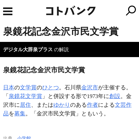
泉鏡花記念金沢市民文学賞
デジタル大辞泉プラス
の解説
泉鏡花記念金沢市民文学賞
日本
の
文学賞
の
ひとつ
。石川県
金沢市
が主催する。
「
泉鏡花文学賞
」と併設する形で1973年に
創設
。金
沢市に
居住
、または
ゆかり
のある
作者
による
文芸作
品
を
募集
。「金沢市民文学賞」ともいう。
出典
小学館