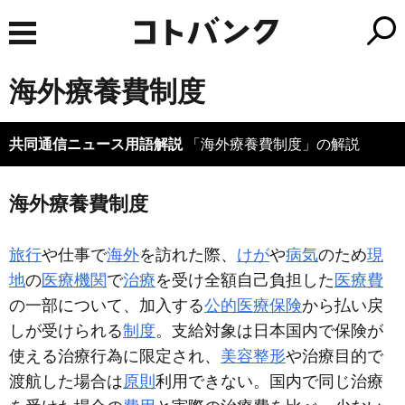
海外療養費制度
共同通信ニュース用語解説
「海外療養費制度」の解説
海外療養費制度
旅行
や仕事で
海外
を訪れた際、
けが
や
病気
のため
現
地
の
医療機関
で
治療
を受け全額自己負担した
医療費
の一部について、加入する
公的医療保険
から払い戻
しが受けられる
制度
。支給対象は日本国内で保険が
使える治療行為に限定され、
美容整形
や治療目的で
渡航した場合は
原則
利用できない。国内で同じ治療