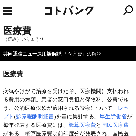
医療費
（読み）いりょうひ
共同通信ニュース用語解説
「医療費」の解説
医療費
病気やけがで治療を受けた際、医療機関に支払われ
る費用の総額。患者の窓口負担と保険料、公費で賄
う。公的医療保険が適用される診療について、
レセ
プト
(
診療報酬明細書
)を基に集計する。
厚生労働省
が
毎年発表する医療費には、
概算医療費
と
国民医療費
がある。概算医療費は前年度分が発表され、国民医