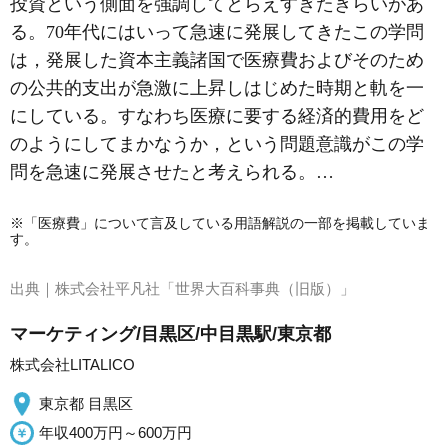
投資という側面を強調してとらえすぎたきらいがあ
る。70年代にはいって急速に発展してきたこの学問
は，発展した資本主義諸国で
医療費
およびそのため
の公共的支出が急激に上昇しはじめた時期と軌を一
にしている。すなわち医療に要する経済的費用をど
のようにしてまかなうか，という問題意識がこの学
問を急速に発展させたと考えられる。…
※「医療費」について言及している用語解説の一部を掲載していま
す。
出典｜
株式会社平凡社「世界大百科事典（旧版）」
マーケティング/目黒区/中目黒駅/東京都
株式会社LITALICO
東京都 目黒区
年収400万円～600万円