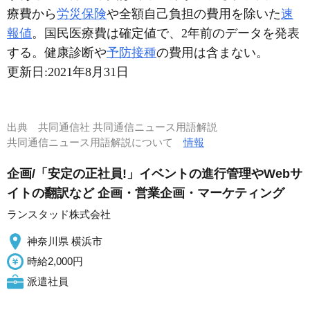
療費から
労災保険
や全額自己負担の費用を除いた
速
報値
。国民医療費は確定値で、2年前のデータを発表
する。健康診断や
予防接種
の費用は含まない。
更新日:
2021年8月31日
出典
共同通信社 共同通信ニュース用語解説
共同通信ニュース用語解説について
情報
企画/「安定の正社員!」イベントの進行管理やWebサ
イトの翻訳など 企画・営業企画・マーケティング
ランスタッド株式会社
神奈川県 横浜市
時給2,000円
派遣社員