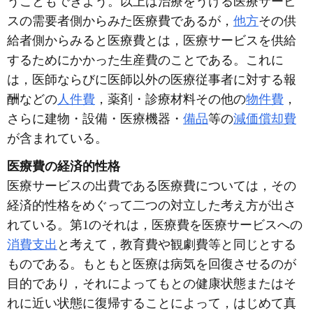
うこともできよう。以上は治療をうける医療サービ
スの需要者側からみた医療費であるが，
他方
その供
給者側からみると医療費とは，医療サービスを供給
するためにかかった生産費のことである。これに
は，医師ならびに医師以外の医療従事者に対する報
酬などの
人件費
，薬剤・診療材料その他の
物件費
，
さらに建物・設備・医療機器・
備品
等の
減価償却費
が含まれている。
医療費の経済的性格
医療サービスの出費である医療費については，その
経済的性格をめぐって二つの対立した考え方が出さ
れている。第1のそれは，医療費を医療サービスへの
消費支出
と考えて，教育費や観劇費等と同じとする
ものである。もともと医療は病気を回復させるのが
目的であり，それによってもとの健康状態またはそ
れに近い状態に復帰することによって，はじめて真