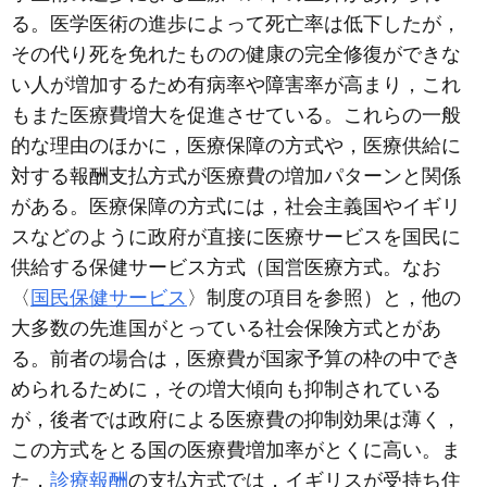
る。医学医術の進歩によって死亡率は低下したが，
その代り死を免れたものの健康の完全修復ができな
い人が増加するため有病率や障害率が高まり，これ
もまた医療費増大を促進させている。これらの一般
的な理由のほかに，医療保障の方式や，医療供給に
対する報酬支払方式が医療費の増加パターンと関係
がある。医療保障の方式には，社会主義国やイギリ
スなどのように政府が直接に医療サービスを国民に
供給する保健サービス方式（国営医療方式。なお
〈
国民保健サービス
〉制度の項目を参照）と，他の
大多数の先進国がとっている社会保険方式とがあ
る。前者の場合は，医療費が国家予算の枠の中でき
められるために，その増大傾向も抑制されている
が，後者では政府による医療費の抑制効果は薄く，
この方式をとる国の医療費増加率がとくに高い。ま
た，
診療報酬
の支払方式では，イギリスが受持ち住