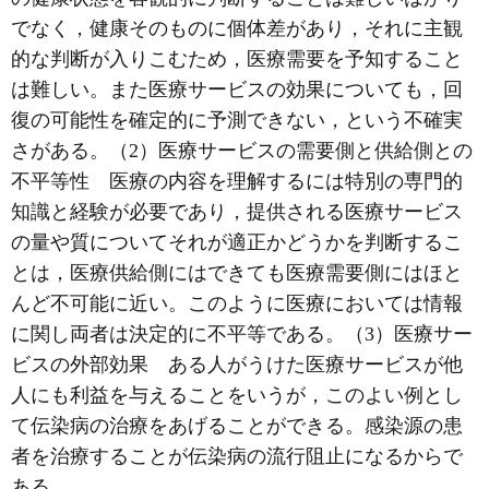
でなく，健康そのものに個体差があり，それに主観
的な判断が入りこむため，医療需要を予知すること
は難しい。また医療サービスの効果についても，回
復の可能性を確定的に予測できない，という不確実
さがある。（2）医療サービスの需要側と供給側との
不平等性 医療の内容を理解するには特別の専門的
知識と経験が必要であり，提供される医療サービス
の量や質についてそれが適正かどうかを判断するこ
とは，医療供給側にはできても医療需要側にはほと
んど不可能に近い。このように医療においては情報
に関し両者は決定的に不平等である。（3）医療サー
ビスの外部効果 ある人がうけた医療サービスが他
人にも利益を与えることをいうが，このよい例とし
て伝染病の治療をあげることができる。感染源の患
者を治療することが伝染病の流行阻止になるからで
ある。