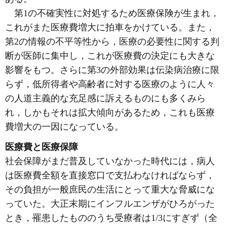
第1の不確実性に対処するため医療保険が生まれ，
これがまた医療費増大に拍車をかけている。また，
第2の情報の不平等性から，医療の必要性に関する判
断が医師に集中し，これが医療費の決定にも大きな
影響をもつ。さらに第3の外部効果は伝染病治療に限
らず，低所得者や高齢者に対する医療のように人々
の人道主義的な充足感に訴えるものにも多くみら
れ，しかもそれは拡大傾向があるため，これも医療
費増大の一因になっている。
医療費と医療保障
社会保障がまだ普及していなかった時代には，病人
は医療費全額を直接窓口で支払わなければならず，
その負担が一般庶民の生活にとって重大な脅威にな
っていた。大正末期にインフルエンザがひろがった
とき，罹患したもののうち受療者は1/3にすぎず（全