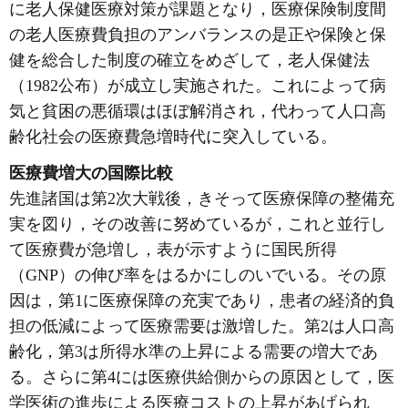
に老人保健医療対策が課題となり，医療保険制度間
の老人医療費負担のアンバランスの是正や保険と保
健を総合した制度の確立をめざして，老人保健法
（1982公布）が成立し実施された。これによって病
気と貧困の悪循環はほぼ解消され，代わって人口高
齢化社会の医療費急増時代に突入している。
医療費増大の国際比較
先進諸国は第2次大戦後，きそって医療保障の整備充
実を図り，その改善に努めているが，これと並行し
て医療費が急増し，表が示すように国民所得
（GNP）の伸び率をはるかにしのいでいる。その原
因は，第1に医療保障の充実であり，患者の経済的負
担の低減によって医療需要は激増した。第2は人口高
齢化，第3は所得水準の上昇による需要の増大であ
る。さらに第4には医療供給側からの原因として，医
学医術の進歩による医療コストの上昇があげられ