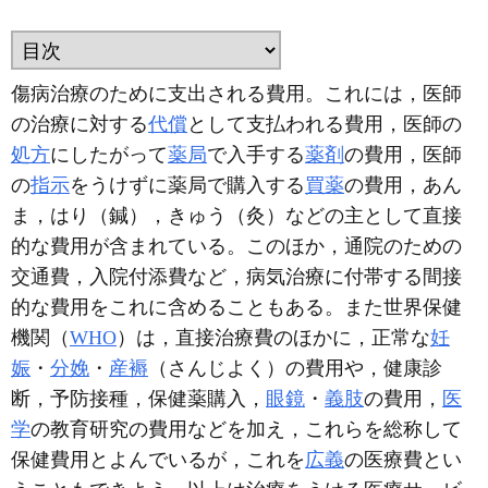
傷病治療のために支出される費用。これには，医師
の治療に対する
代償
として支払われる費用，医師の
処方
にしたがって
薬局
で入手する
薬剤
の費用，医師
の
指示
をうけずに薬局で購入する
買薬
の費用，あん
ま，はり（鍼），きゅう（灸）などの主として直接
的な費用が含まれている。このほか，通院のための
交通費，入院付添費など，病気治療に付帯する間接
的な費用をこれに含めることもある。また世界保健
機関（
WHO
）は，直接治療費のほかに，正常な
妊
娠
・
分娩
・
産褥
（さんじよく）の費用や，健康診
断，予防接種，保健薬購入，
眼鏡
・
義肢
の費用，
医
学
の教育研究の費用などを加え，これらを総称して
保健費用とよんでいるが，これを
広義
の医療費とい