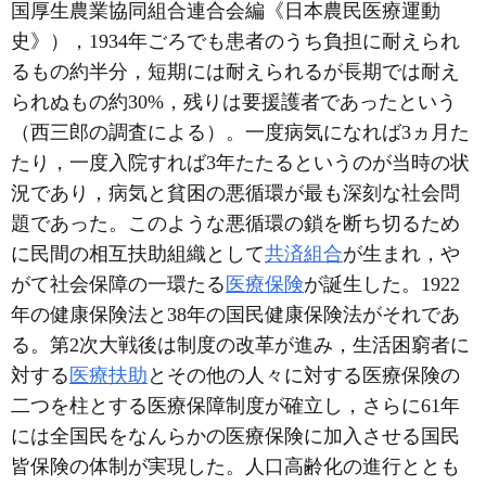
国厚生農業協同組合連合会編《日本農民医療運動
史》），1934年ごろでも患者のうち負担に耐えられ
るもの約半分，短期には耐えられるが長期では耐え
られぬもの約30%，残りは要援護者であったという
（西三郎の調査による）。一度病気になれば3ヵ月た
たり，一度入院すれば3年たたるというのが当時の状
況であり，病気と貧困の悪循環が最も深刻な社会問
題であった。このような悪循環の鎖を断ち切るため
に民間の相互扶助組織として
共済組合
が生まれ，や
がて社会保障の一環たる
医療保険
が誕生した。1922
年の健康保険法と38年の国民健康保険法がそれであ
る。第2次大戦後は制度の改革が進み，生活困窮者に
対する
医療扶助
とその他の人々に対する医療保険の
二つを柱とする医療保障制度が確立し，さらに61年
には全国民をなんらかの医療保険に加入させる国民
皆保険の体制が実現した。人口高齢化の進行ととも