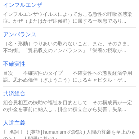
インフルエンザ
インフルエンザウイルスによっておこる急性の呼吸器感染
症。かぜ（またはかぜ症候群）に属する一疾患であり...
アンバランス
［名・形動］つりあいの取れないこと。また、そのさま。
不均衡。「貿易収支のアンバランス」「栄養の摂取が...
不確実性
目次 不確実性のタイプ 不確実性への態度経済学用
語。思わぬ僥倖（ぎようこう）によるキャピタル・ゲ...
共済組合
組合員相互の扶助や福祉を目的として，その構成員が一定
の掛金を事前に納入し，掛金の積立金から災害，失業...
人道主義
〘 名詞 〙 ( [英語] humanism の訳語 ) 人間の尊厳を至上のも
のとし、人間愛に基づい...