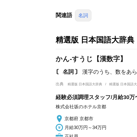
関連語
名詞
精選版 日本国語大辞典
かん‐すうじ【漢数字】
〘 名詞 〙
漢字のうち、数をあら
出典
精選版 日本国語大辞典
精選版 日本国語
経験必須調理スタッフ/月給30万〜
株式会社坂のホテル京都
京都府 京都市
月給30万円～34万円
正社員