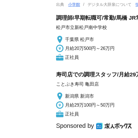
出典
小学館
デジタル大辞泉について
調理師/早期転職可/常勤/馬橋 
松戸市立新松戸南中学校
千葉県 松戸市
月給20万500円～26万円
正社員
寿司店での調理スタッフ/月給29
ことぶき寿司 亀田店
新潟県 新潟市
月給29万100円～50万円
正社員
Sponsored by