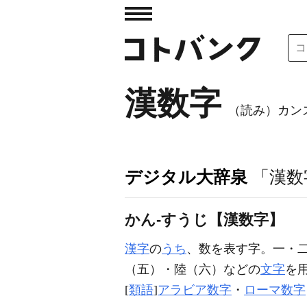
漢数字
（読み）カン
デジタル大辞泉
「漢数
かん‐すうじ【漢数字】
漢字
の
うち
、数を表す字。一・
（五）・陸（六）などの
文字
を
[
類語
]
アラビア数字
・
ローマ数字