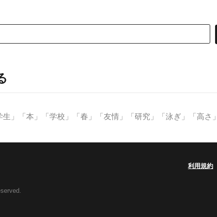
る
生」「本」「学校」「春」「友情」「研究」「泳ぎ」「高さ」な
利用規約
eserved.