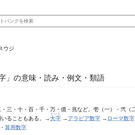
スウジ
字」の意味・読み・例文・類語
二・三・十・百・千・万・億・兆など。壱（一）・弐（
だいじ
用いることもある。→
大字
→
アラビア数字
→
ローマ数字
・
算用数字