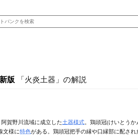
訂新版
「火炎土器」の解説
・阿賀野川流域に成立した
土器様式
。鶏頭冠(けいとうか
線文様に
特色
がある。鶏頭冠把手の縁や口縁部に配され