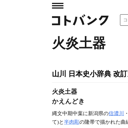
火炎土器
山川 日本史小辞典 改
火炎土器
かえんどき
縄文中期中葉に新潟県の
信濃川
て)と
半肉彫
の隆帯で描かれた曲