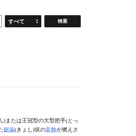
すべて
ん)または王冠型の大型把手(とっ
た
鋸歯
(きょし)状の
装飾
が燃えさ