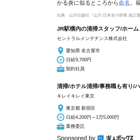
かる炎に似るところから
命名
。
出典
山川出版社「山川 日本史小辞典 改訂
JR駅構内の清掃スタッフ/ホー
セントラルメンテナンス株式会社
愛知県 名古屋市
日給9,700円
契約社員
清掃/ホテル清掃/事務職も有り/
キレイキレイ東京
東京都 新宿区
日給4,200円～1万5,000円
業務委託
Sponsored by