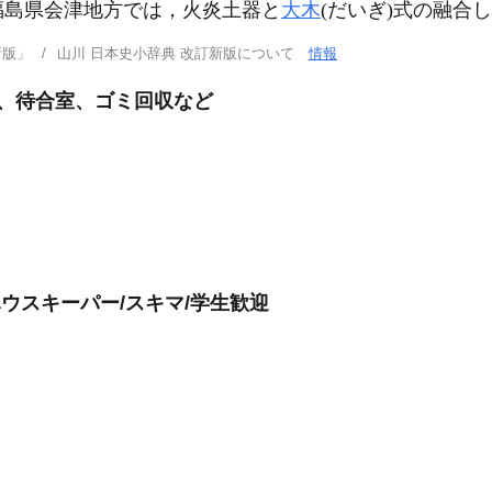
福島県会津地方では，火炎土器と
大木
(だいぎ)式の融合
新版」
山川 日本史小辞典 改訂新版について
情報
ム、待合室、ゴミ回収など
ハウスキーパー/スキマ/学生歓迎