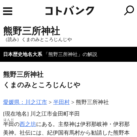
熊野三所神社
（読み）くまのみところじんじや
日本歴史地名大系
「熊野三所神社」の解説
熊野三所神社
くまのみところじんじや
愛媛県：川之江市
半田村
熊野三所神社
[現在地名]
川之江市金田町半田
はんだ
半田
の
西之坊
にある。主祭神は伊邪那岐神・伊邪那
美神。社伝には、紀伊国有馬村から勧請した熊野本