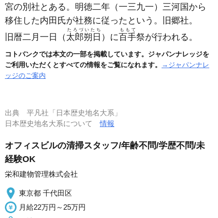
宮の別社とある。明徳二年
（一三九一）
三河国から
移住した内田氏が社務に従ったという。旧郷社。
たろづいたち
ももて
旧暦二月一日（
太郎朔日
）に
百手
祭が行われる。
コトバンクでは本文の一部を掲載しています。ジャパンナレッジを
ご利用いただくとすべての情報をご覧になれます。
→ジャパンナレ
ッジのご案内
出典
平凡社「日本歴史地名大系」
日本歴史地名大系について
情報
オフィスビルの清掃スタッフ/年齢不問/学歴不問/未
経験OK
栄和建物管理株式会社
東京都 千代田区
月給22万円～25万円