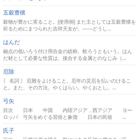
五穀豊穣
穀物が豊かに実ること。[使用例] また主としては五穀豊穣を
祈るためにまつられた吉祥天女が、――どうし...
はんだ
融点の低いろう付け用合金の総称。軟ろうともいう。はん
だ材として必要な性質は、接合する金属とのなじみ（...
厄除
〘 名詞 〙 厄難をよけること。厄年の災厄を払いのけるこ
と。また、その方法。やくはらい。やくおとし。...
弓矢
目次 日本 中国 内陸アジア，西アジア ヨー
ロッパ 弓矢をめぐる習俗と象徴 日本の民俗 ...
氏子