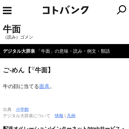
牛面
（読み）ゴメン
デジタル大辞泉
「牛面」の意味・読み・例文・類語
▽
ご‐めん【
牛面】
牛の顔に当てる
面具
。
出典
小学館
デジタル大辞泉について
情報
|
凡例
配送オペレーション/インターネット/Webサービス・