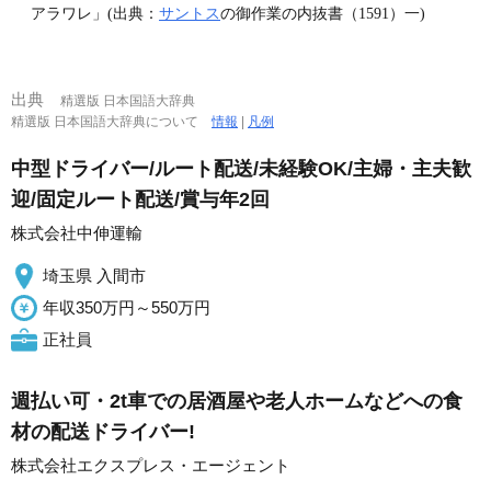
アラワレ」(出典：
サントス
の御作業の内抜書（1591）一)
出典
精選版 日本国語大辞典
精選版 日本国語大辞典について
情報
|
凡例
中型ドライバー/ルート配送/未経験OK/主婦・主夫歓
迎/固定ルート配送/賞与年2回
株式会社中伸運輸
埼玉県 入間市
年収350万円～550万円
正社員
週払い可・2t車での居酒屋や老人ホームなどへの食
材の配送ドライバー!
株式会社エクスプレス・エージェント