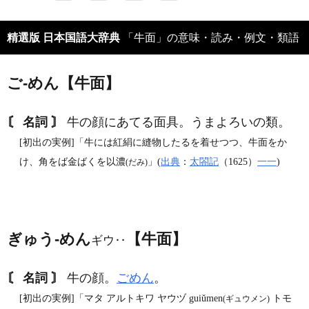
精選版 日本国語大辞典
「牛面」の意味・読み・例文・類語
ご‐めん【牛面】
〘 名詞 〙
牛の顔にあてる面具。うまよろいの類。
[初出の実例]「牛には紅絹に縫物したるを着せつつ、牛面をか
け、角をば金ばくを以濃
」(
出典
：
太閤記
（1625）
一一
)
(だみ)
ぎゅう‐めん
【牛面】
ギウ‥
〘 名詞 〙
牛の顔。
ごめん
。
[初出の実例]「マタ アルトキワ ヤウヅ guiǔmen
トモ
(ギュウメン)