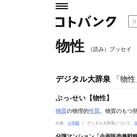
物性
（読み）ブッセイ
デジタル大辞泉
「物性
ぶっ‐せい【物性】
物質
の物理的
性質
。物質のもつ
出典
小学館
デジタル大辞泉について
分譲マンション「企画販売兼戦略