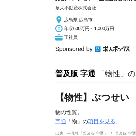
章栄不動産株式会社
広島県 広島市
年収600万円～1,000万円
正社員
Sponsored by
普及版 字通
「物性」の
【物性】ぶつせい
物の性質。
字通
「物」の
項目を見る
。
出典
平凡社「普及版 字通」
普及版 字