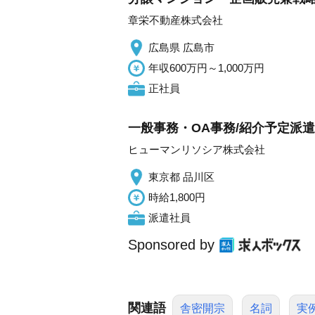
章栄不動産株式会社
広島県 広島市
年収600万円～1,000万円
正社員
一般事務・OA事務/紹介予定派
ヒューマンリソシア株式会社
東京都 品川区
時給1,800円
派遣社員
Sponsored by
関連語
舎密開宗
名詞
実