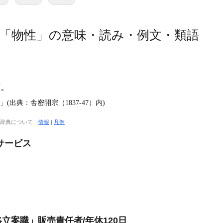
「物性」の意味・読み・例文・類語
質。
出典：舎密開宗（1837‐47）内)
大辞典について
情報
|
凡例
サービス
立案職」販売責任者/年休120日