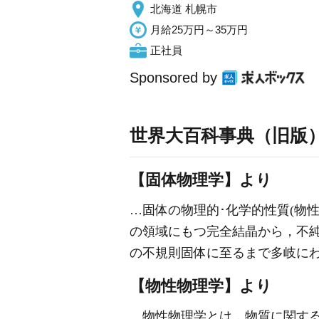
北海道 札幌市
月給25万円～35万円
正社員
Sponsored by
世界大百科事典（旧版
【固体物理学】より
…固体の物理的･化学的性質(物
の領域にもつ完全結晶から，不
の不規則固体に至るまで多岐に
【物性物理学】より
…物性物理学とは，物質に関す