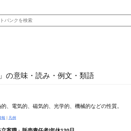
」の意味・読み・例文・類語
熱的、電気的、磁気的、光学的、機械的などの性質。
情報
|
凡例
立案職」販売責任者/年休120日