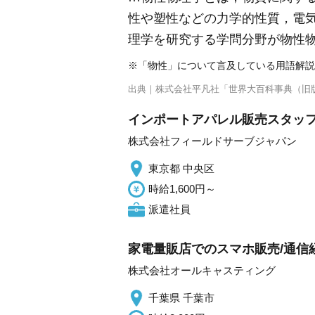
性や塑性などの力学的性質，電
理学を研究する学問分野が物性
※「物性」について言及している用語解説
出典｜
株式会社平凡社「世界大百科事典（旧
インポートアパレル販売スタッフ T
株式会社フィールドサーブジャパン
東京都 中央区
時給1,600円～
派遣社員
家電量販店でのスマホ販売/通信経
株式会社オールキャスティング
千葉県 千葉市