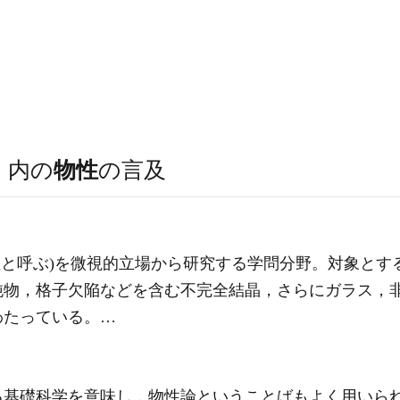
）
内の
物性
の言及
性と呼ぶ)を微視的立場から研究する学問分野。対象とす
純物，格子欠陥などを含む不完全結晶，さらにガラス，
わたっている。…
る基礎科学を意味し，物性論ということばもよく用いら