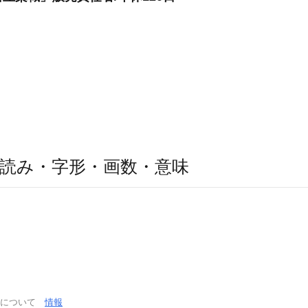
読み・字形・画数・意味
通について
情報