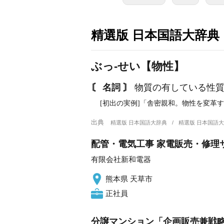
精選版 日本国語大辞典
ぶっ‐せい【物性】
〘 名詞 〙
物質の有している性
[初出の実例]「舎密親和。物性を変革す」(
出典
精選版 日本国語大辞典
精選版 日本国語
配管・電気工事 家電販売・修理
有限会社新和電器
熊本県 天草市
正社員
分譲マンション「企画販売兼戦略