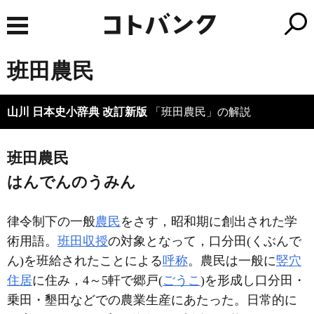
班田農民
山川 日本史小辞典 改訂新版
「班田農民」の解説
班田農民
はんでんのうみん
律令制下の一般
農民
をさす，昭和期に創出された学
術用語。
班田収授
の対象となって，口分田(くぶんで
ん)を班給されたことによる
呼称
。農民は一般に
竪穴
住居
に住み，4～5軒で郷戸(
ごうこ
)を形成し口分田・
乗田・墾田などでの農業生産にあたった。日常的に