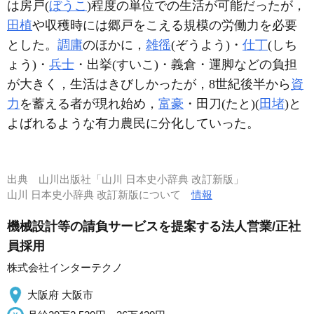
は房戸(
ぼうこ
)程度の単位での生活が可能だったが，
田植
や収穫時には郷戸をこえる規模の労働力を必要
とした。
調庸
のほかに，
雑徭
(ぞうよう)・
仕丁
(しち
ょう)・
兵士
・出挙(すいこ)・義倉・運脚などの負担
が大きく，生活はきびしかったが，8世紀後半から
資
力
を蓄える者が現れ始め，
富豪
・田刀(たと)(
田堵
)と
よばれるような有力農民に分化していった。
出典
山川出版社「山川 日本史小辞典 改訂新版」
山川 日本史小辞典 改訂新版について
情報
機械設計等の請負サービスを提案する法人営業/正社
員採用
株式会社インターテクノ
大阪府 大阪市