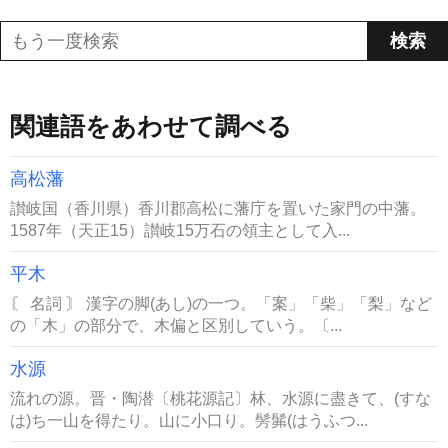
関連語をあわせて調べる
高松藩
讃岐国（香川県）香川郡高松に藩庁を置いた家門の中藩。
1587年（天正15）讃岐15万石の領主として入...
平木
〘 名詞 〙 漢字の脚(あし)の一つ。「案」「柴」「梨」など
の「木」の部分で、木偏と区別していう。〔...
水源
流れの源。晋・陶潜〔桃花源記〕林、水源に盡きて、(すな
は)ち一山を得たり。山に小口り。髣髴(はうふつ...