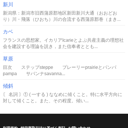
新川
新潟県：新潟市旧西蒲原郡地区新田新川大通（おおどお
り）川・飛落（ひおち）川の合流する西蒲原郡巻（まき...
カベ
フランスの思想家。イカリアIcarieとよぶ共産主義の理想社
会を建設する理論を説き，また信奉者ととも...
草原
目次 ステップsteppe プレーリーprairieとパンパ
pampa サバンナsavanna...
傾斜
〘 名詞 〙① ( ━する ) ななめに傾くこと。特に水平方向に
対して傾くこと。また、その程度。傾い...