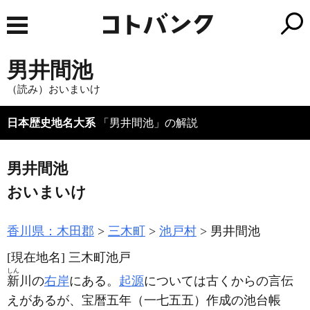
男井間池
（読み）おいまいけ
日本歴史地名大系
「男井間池」の解説
男井間池
おいまいけ
香川県：木田郡
三木町
池戸村
男井間池
[現在地名]
三木町池戸
しん
新
川の
右岸
にある。
起源
については古くからの言伝
えがあるが、宝暦五年
（一七五五）
作成の池台帳