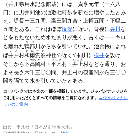
（香川県用水記念館蔵）
には、貞享元年
（一六八
四）
に男井間池の池敷七町歩を新たに増やしたとみ
え、堤長一三九間、高三間九合・上幅五間・下幅二
五間とある。これはほぼ
現況
に近い。背後に
谷川
な
どをもたないため水たまりが悪く、古くは一一キロ
かべ
も離れた
鴨部
川から水を引いていた。池台帳によれ
いど
わにかわ
ば
井戸
村
和爾賀波
神社の近くの同川に
横井
を設け、
しもたかおか
ひらぎ
いのえ
そこから
下高岡
村・
平木
村・
井上
村などを通り、お
よそ長さ六千三〇〇間、井上村の観音関から三〇〇
間を隔てて水を引いていたとある。
コトバンクでは本文の一部を掲載しています。ジャパンナレッジを
ご利用いただくとすべての情報をご覧になれます。
→ジャパンナレ
ッジのご案内
出典
平凡社「日本歴史地名大系」