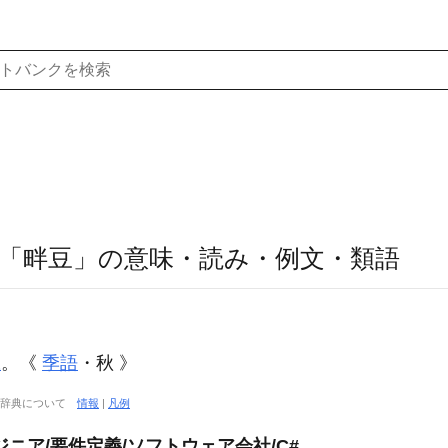
「畔豆」の意味・読み・例文・類語
豆
。《
季語
・秋 》
大辞典について
情報
|
凡例
ニア/要件定義/ソフトウェア会社/C#