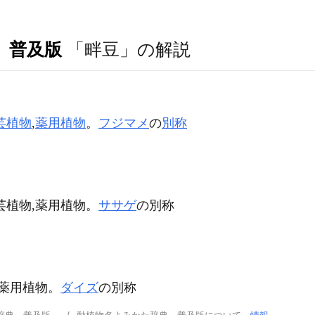
 普及版
「畔豆」の解説
芸植物
,
薬用植物
。
フジマメ
の
別称
芸植物,薬用植物。
ササゲ
の別称
,薬用植物。
ダイズ
の別称