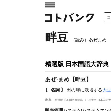
畔豆
（読み）あぜまめ
精選版 日本国語大辞典
あぜ‐まめ【畔豆】
〘 名詞 〙
田の畔に栽培する
大
出典
精選版 日本国語大辞典
精選版 日本国語
販売管理システム/システムエンジ