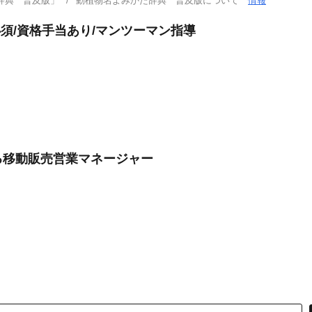
辞典 普及版」
動植物名よみかた辞典 普及版について
情報
須/資格手当あり/マンツーマン指導
る移動販売営業マネージャー